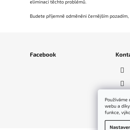
eliminaci těchto problémů.
Budete příjemně odměněni černějším pozadím, 
Z
á
Facebook
Kont
p
a
t
í
Používáme c
webu a díky
funkce, výk
Nastaven