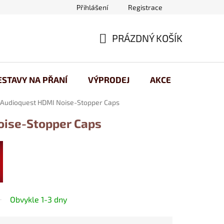
Přihlášení
Registrace
 osobních údajů
PRÁZDNÝ KOŠÍK
NÁKUPNÍ
KOŠÍK
ESTAVY NA PŘANÍ
VÝPRODEJ
AKCE
Audioquest HDMI Noise-Stopper Caps
oise-Stopper Caps
Obvykle 1-3 dny