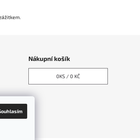
zážitkem.
Nákupní košík
0
KS /
0 KČ
Souhlasím