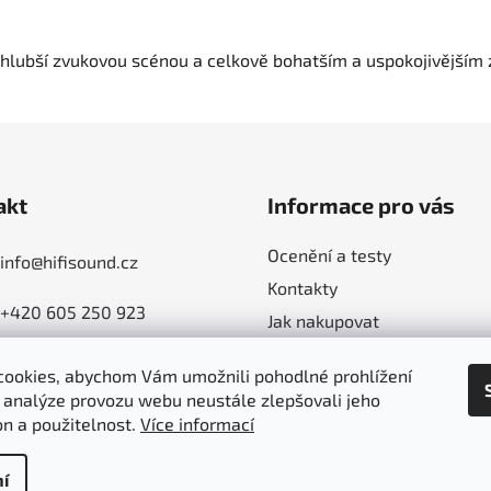
hlubší zvukovou scénou a celkově bohatším a uspokojivějším 
akt
Informace pro vás
Ocenění a testy
info
@
hifisound.cz
Kontakty
+420 605 250 923
Jak nakupovat
Poradíme - jak s výběrem
ookies, abychom Vám umožnili pohodlné prohlížení
Obchodní podmínky
 analýze provozu webu neustále zlepšovali jeho
Ochrana osobních údajů
on a použitelnost.
Více informací
í