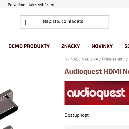
Poradíme - jak s výběrem
Obchodní podmínky
Ochrana
DEMO PRODUKTY
ZNAČKY
NOVINKY
S
Domů
/
NAŠE NABÍDKA
/
Příslušenství
/
Audioquest HDMI N
Dostupnost