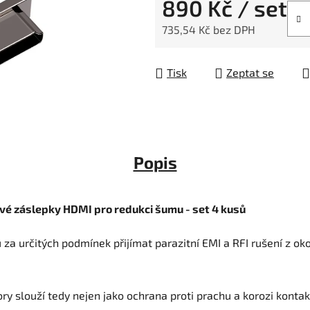
890 Kč
/ set
735,54 Kč bez DPH
Měrná cena:
Tisk
Zeptat se
Popis
é záslepky HDMI pro redukci šumu - set 4 kusů
 určitých podmínek přijímat parazitní EMI a RFI rušení z okol
louží tedy nejen jako ochrana proti prachu a korozi kontaktů,