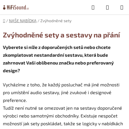
Přejít
Hledat
NÁKUP
na
obsah
KOŠÍK
Domů
/
NAŠE NABÍDKA
/
Zvýhodněné sety
Zvýhodněné sety a sestavy na přání
Vyberete si níže z doporučených setů nebo chcete
zkompletovat nestandardní sestavu, která bude
zahrnovat Vaši oblíbenou značku nebo preferovaný
design?
Vycházíme z toho, že každý posluchač má jiné možnosti
pro umístění audio sestavy, jiné zvukové i designové
preference.
Tudíž není nutné se omezovat jen na sestavy doporučené
výrobci nebo samotnými obchodníky. Existuje nespočet
možností jak sety poskládat, takže se logicky v nabídkách