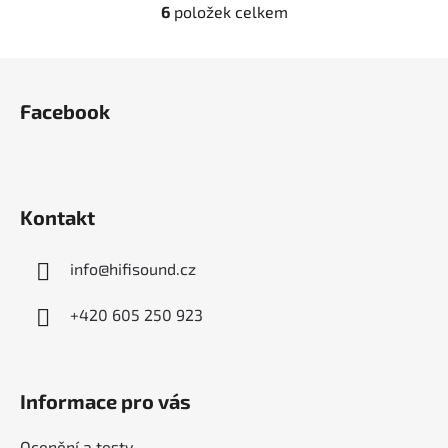
6
položek celkem
O
v
l
Z
á
á
d
Facebook
p
a
a
c
t
í
í
p
Kontakt
r
v
k
info
@
hifisound.cz
y
v
+420 605 250 923
ý
p
i
s
Informace pro vás
u
Ocenění a testy