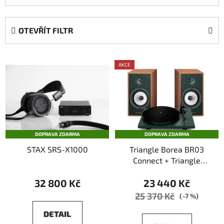
z
e
OTEVŘÍT FILTR
n
í
V
p
AKCE
ý
r
p
o
i
d
s
u
p
k
DOPRAVA ZDARMA
DOPRAVA ZDARMA
r
t
STAX SRS-X1000
Triangle Borea BR03
o
ů
Connect + Triangle
d
Lunar 1
u
32 800 Kč
23 440 Kč
k
25 370 Kč
(–7 %)
t
DETAIL
ů