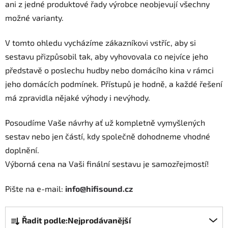
ani z jedné produktové řady výrobce neobjevují všechny
možné varianty.
V tomto ohledu vycházíme zákazníkovi vstříc, aby si
sestavu přizpůsobil tak, aby vyhovovala co nejvíce jeho
představě o poslechu hudby nebo domácího kina v rámci
jeho domácích podmínek. Přístupů je hodně, a každé řešení
má zpravidla nějaké výhody i nevýhody.
Posoudíme Vaše návrhy ať už kompletně vymyšlených
sestav nebo jen částí, kdy společně dohodneme vhodné
doplnění.
Výborná cena na Vaši finální sestavu je samozřejmostí!
Pište na e-mail:
info@hifisound.cz
Ř
Řadit podle:
Nejprodávanější
a