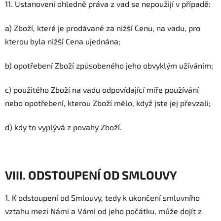
11. Ustanovení ohledně práva z vad se nepoužijí v případě:
a) Zboží, které je prodávané za nižší Cenu, na vadu, pro
kterou byla nižší Cena ujednána;
b) opotřebení Zboží způsobeného jeho obvyklým užíváním;
c) použitého Zboží na vadu odpovídající míře používání
nebo opotřebení, kterou Zboží mělo, když jste jej převzali;
d) kdy to vyplývá z povahy Zboží.
VIII. ODSTOUPENÍ OD SMLOUVY
1. K odstoupení od Smlouvy, tedy k ukončení smluvního
vztahu mezi Námi a Vámi od jeho počátku, může dojít z