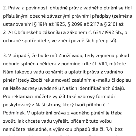
2. Práva a povinnosti ohledně práv z vadného plnění se řídí
příslušnými obecně závaznými právními předpisy (zejména
ustanoveními § 1914 až 1925, § 2099 až 2117 a § 2161 až
2174 Občanského zákoníku a zákonem č. 634/1992 Sb., o
ochraně spotřebitele, ve znění pozdějších předpisů).
3. V případě, že bude mít Zboží vadu, tedy zejména pokud
nebude splněna některá z podmínek dle čl.
VII.1
, můžete
Nám takovou vadu oznámit a uplatnit práva z vadného
plnění (tedy Zboží reklamovat) zasláním e-mailu či dopisu
na Naše adresy uvedené u Našich identifikačních údajů.
Pro reklamaci můžete využít také vzorový formulář
poskytovaný z Naší strany, který tvoří
přílohu č. 1
Podmínek
. V uplatnění práva z vadného plnění je třeba
zvolit, jak chcete vadu vyřešit, přičemž tuto volbu
nemůžete následně, s výjimkou případů dle čl. 7.4, bez