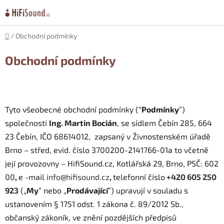
Přejít
na
obsah
Domů
/
Obchodní podmínky
Obchodní podmínky
Tyto všeobecné obchodní podmínky (“
Podmínky
”)
společnosti
Ing. Martin Bocián
, se sídlem
Čebín 285, 664
23 Čebín
, IČO
68614012
,
zapsaný v Živnostenském úřadě
Brno – střed, evid. číslo 3700200-2141766-01a to včetně
její provozovny – HifiSound.cz, Kotlářská 29, Brno, PSČ: 602
00
,
e
-mail
info@hifisound.cz
,
telefonní číslo
+420 605 250
923
(„
My
” nebo „
Prodávající
”) upravují v souladu s
ustanovením § 1751 odst. 1 zákona č. 89/2012 Sb.,
občanský zákoník, ve znění pozdějších předpisů