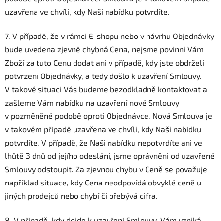
uzavřena ve chvíli, kdy Naši nabídku potvrdíte.
7. V případě, že v rámci E-shopu nebo v návrhu Objednávky
bude uvedena zjevně chybná Cena, nejsme povinni Vám
Zboží za tuto Cenu dodat ani v případě, kdy jste obdrželi
potvrzení Objednávky, a tedy došlo k uzavření Smlouvy.
V takové situaci Vás budeme bezodkladně kontaktovat a
zašleme Vám nabídku na uzavření nové Smlouvy
v pozměněné podobě oproti Objednávce. Nová Smlouva je
v takovém případě uzavřena ve chvíli, kdy Naši nabídku
potvrdíte. V případě, že Naši nabídku nepotvrdíte ani ve
lhůtě 3 dnů od jejího odeslání, jsme oprávněni od uzavřené
Smlouvy odstoupit. Za zjevnou chybu v Ceně se považuje
například situace, kdy Cena neodpovídá obvyklé ceně u
jiných prodejců nebo chybí či přebývá cifra.
8. V případě, kdy dojde k uzavření Smlouvy, Vám vzniká