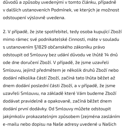
důvodů a způsoby uvedenými v tomto článku, případně
v dalších ustanoveních Podmínek, ve kterých je možnost
odstoupení výslovně uvedena.
2.
V případě, že jste spotřebitel, tedy osoba kupující Zboží
mimo rámec své podnikatelské činnosti, máte v souladu
s ustanovením §1829 občanského zákoníku právo
odstoupit od Smlouvy bez udání důvodu ve lhůtě 14 dnů
ode dne doručení Zboží. V případě, že jsme uzavřeli
Smlouvu, jejímž předmětem je několik druhů Zboží nebo
dodání několika částí Zboží, začíná tato lhůta běžet až
dnem dodání poslední části Zboží, a v případě, že jsme
uzavřeli Smlouvu, na základě které Vám budeme Zboží
dodávat pravidelně a opakovaně, začíná běžet dnem
dodání první dodávky. Od Smlouvy můžete odstoupit
jakýmkoliv prokazatelným způsobem (zejména zasláním
e-mailu nebo dopisu na Naše adresy uvedené u Našich