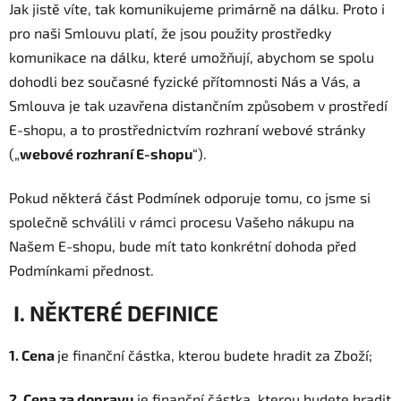
Jak jistě víte, tak komunikujeme primárně na dálku. Proto i
pro naši Smlouvu platí, že jsou použity prostředky
komunikace na dálku, které umožňují, abychom se spolu
dohodli bez současné fyzické přítomnosti Nás a Vás, a
Smlouva je tak uzavřena distančním způsobem v prostředí
E-shopu, a to prostřednictvím rozhraní webové stránky
(„
webové rozhraní E-shopu
“).
Pokud některá část Podmínek odporuje tomu, co jsme si
společně schválili v rámci procesu Vašeho nákupu na
Našem E-shopu, bude mít tato konkrétní dohoda před
Podmínkami přednost.
I. NĚKTERÉ DEFINICE
1. Cena
je finanční částka, kterou budete hradit za Zboží;
2. Cena za dopravu
je finanční částka, kterou budete hradit