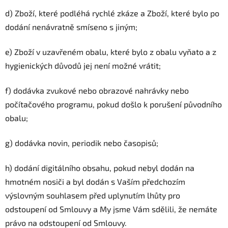
d) Zboží, které podléhá rychlé zkáze a Zboží, které bylo po
dodání nenávratně smíseno s jiným;
e) Zboží v uzavřeném obalu, které bylo z obalu vyňato a z
hygienických důvodů jej není možné vrátit;
f) dodávka zvukové nebo obrazové nahrávky nebo
počítačového programu, pokud došlo k porušení původního
obalu;
g) dodávka novin, periodik nebo časopisů;
h) dodání digitálního obsahu, pokud nebyl dodán na
hmotném nosiči a byl dodán s Vaším předchozím
výslovným souhlasem před uplynutím lhůty pro
odstoupení od Smlouvy a My jsme Vám sdělili, že nemáte
právo na odstoupení od Smlouvy.