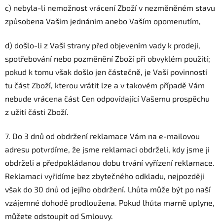
c) nebyla-li nemožnost vrácení Zboží v nezměněném stavu
způsobena Vaším jednáním anebo Vaším opomenutím,
d) došlo-li z Vaší strany před objevením vady k prodeji,
spotřebování nebo pozměnění Zboží při obvyklém použití;
pokud k tomu však došlo jen částečně, je Vaší povinností
tu část Zboží, kterou vrátit lze a v takovém případě Vám
nebude vrácena část Cen odpovídající Vašemu prospěchu
z užití části Zboží.
7. Do 3 dnů od obdržení reklamace Vám na e-mailovou
adresu potvrdíme, že jsme reklamaci obdrželi, kdy jsme ji
obdrželi a předpokládanou dobu trvání vyřízení reklamace.
Reklamaci vyřídíme bez zbytečného odkladu, nejpozději
však do 30 dnů od jejího obdržení. Lhůta může být po naší
vzájemné dohodě prodloužena. Pokud lhůta marně uplyne,
můžete odstoupit od Smlouvy.