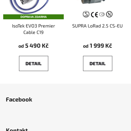
DOPRAVA ZDARMA
IsoTek EVO3 Premier
SUPRA LoRad 2.5 CS-EU
Cable C19
5 490 Kč
1 999 Kč
od
od
DETAIL
DETAIL
Z
á
Facebook
p
a
t
í
Kontakt