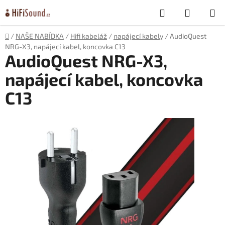
Přejít
Hledat
NÁKUP
na
obsah
KOŠÍK
Domů
/
NAŠE NABÍDKA
/
Hifi kabeláž
/
napájecí kabely
/
AudioQuest
NRG-X3, napájecí kabel, koncovka C13
AudioQuest NRG-X3,
napájecí kabel, koncovka
C13