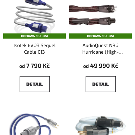
DOPRAVA ZDARMA
DOPRAVA ZDARMA
IsoTek EVO3 Sequel
AudioQuest NRG
Cable C13
Hurricane (High-
Current)
7 790 Kč
49 990 Kč
od
od
DETAIL
DETAIL