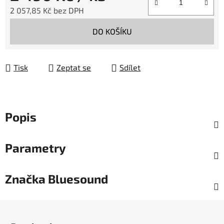
2 057,85 Kč bez DPH
Měrná cena:
DO KOŠÍKU
Tisk
Zeptat se
Sdílet
Popis
Parametry
Značka
Bluesound
Z
á