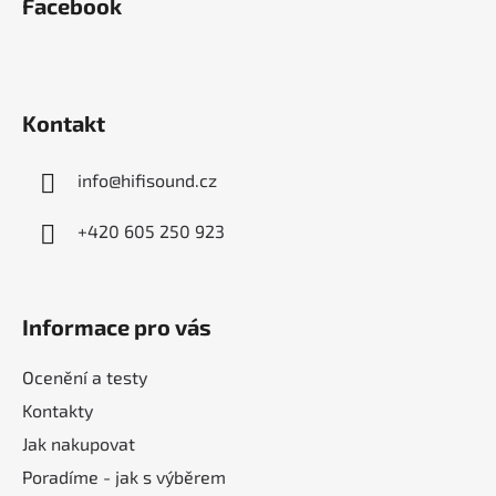
Facebook
p
a
t
í
Kontakt
info
@
hifisound.cz
+420 605 250 923
Informace pro vás
Ocenění a testy
Kontakty
Jak nakupovat
Poradíme - jak s výběrem