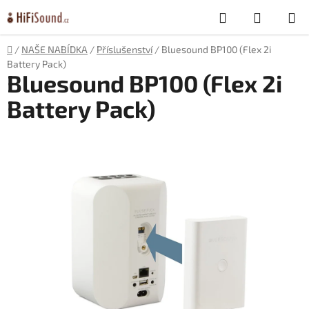
Přejít
Hledat
NÁKUP
na
obsah
KOŠÍK
Domů
/
NAŠE NABÍDKA
/
Příslušenství
/
Bluesound BP100 (Flex 2i
Battery Pack)
Bluesound BP100 (Flex 2i
Battery Pack)