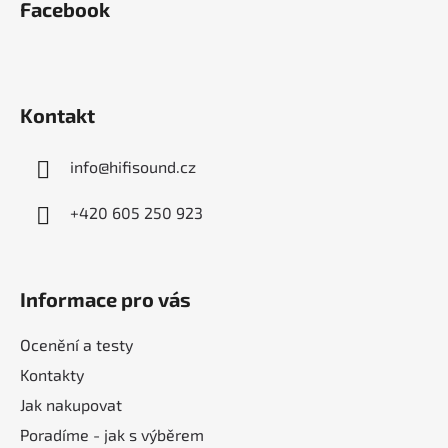
Facebook
p
a
t
í
Kontakt
info
@
hifisound.cz
+420 605 250 923
Informace pro vás
Ocenění a testy
Kontakty
Jak nakupovat
Poradíme - jak s výběrem