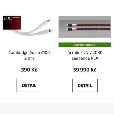
DOPRAVA ZDARMA
Cambridge Audio A100
Acrolink 7N-A2080
2,0m
Leggenda RCA
390 Kč
59 990 Kč
DETAIL
DETAIL
Z
á