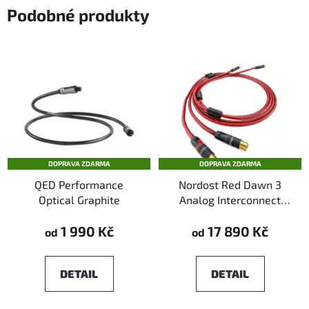
Podobné produkty
DOPRAVA ZDARMA
DOPRAVA ZDARMA
QED Performance
Nordost Red Dawn 3
Optical Graphite
Analog Interconnect
RCA
1 990 Kč
17 890 Kč
od
od
DETAIL
DETAIL