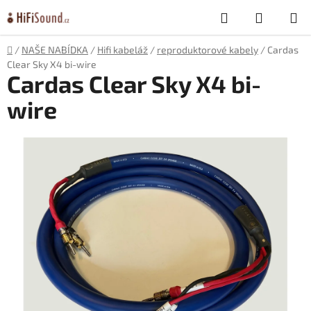
Přejít
Hledat
NÁKUP
na
obsah
KOŠÍK
Domů
/
NAŠE NABÍDKA
/
Hifi kabeláž
/
reproduktorové kabely
/
Cardas
Clear Sky X4 bi-wire
Cardas Clear Sky X4 bi-
wire