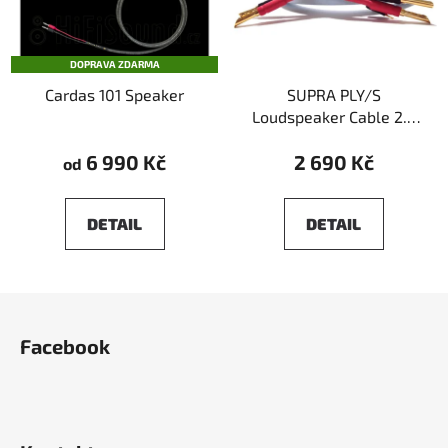
DOPRAVA ZDARMA
Cardas 101 Speaker
SUPRA PLY/S
Loudspeaker Cable 2.1,
2x2m
6 990 Kč
2 690 Kč
od
DETAIL
DETAIL
Z
á
Facebook
p
a
t
í