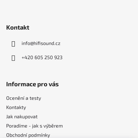
a
t
í
Kontakt
info
@
hifisound.cz
+420 605 250 923
Informace pro vás
Ocenění a testy
Kontakty
Jak nakupovat
Poradíme - jak s výběrem
Obchodní podmínky