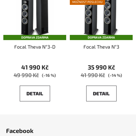
MOŽNOST POSLECHU
DOPRAVA ZDARMA
DOPRAVA ZDARMA
Focal Theva N°3-D
Focal Theva N°3
41 990 Kč
35 990 Kč
49 990 Kč
41 990 Kč
(–16 %)
(–14 %)
DETAIL
DETAIL
Z
á
Facebook
p