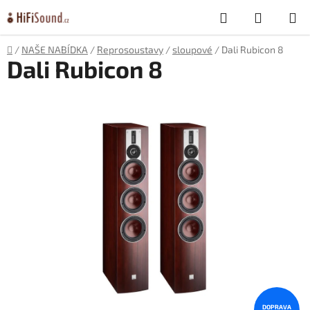
Přejít
Hledat
NÁKUP
na
obsah
KOŠÍK
Domů
/
NAŠE NABÍDKA
/
Reprosoustavy
/
sloupové
/
Dali Rubicon 8
Dali Rubicon 8
DOPRAVA