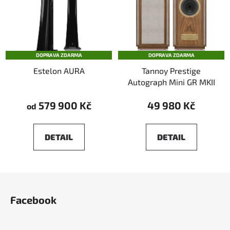
DOPRAVA ZDARMA
DOPRAVA ZDARMA
Estelon AURA
Tannoy Prestige
Autograph Mini GR MKII
579 900 Kč
49 980 Kč
od
DETAIL
DETAIL
Z
á
Facebook
p
a