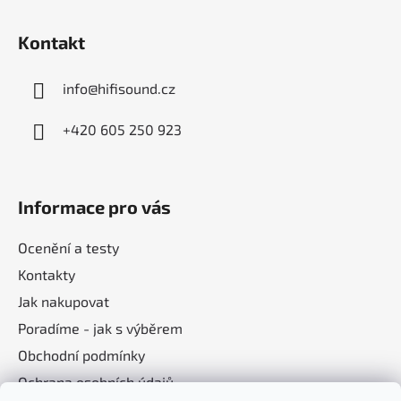
t
í
Kontakt
info
@
hifisound.cz
+420 605 250 923
Informace pro vás
Ocenění a testy
Kontakty
Jak nakupovat
Poradíme - jak s výběrem
Obchodní podmínky
Ochrana osobních údajů