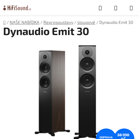
Přejít
Hledat
NÁKUP
na
obsah
KOŠÍK
Domů
/
NAŠE NABÍDKA
/
Reprosoustavy
/
sloupové
/
Dynaudio Emit 30
Dynaudio Emit 30
38 990
DOPRAVA
KČ