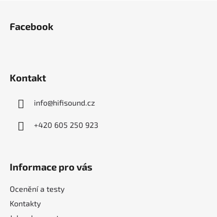
Z
á
Facebook
p
a
t
í
Kontakt
info
@
hifisound.cz
+420 605 250 923
Informace pro vás
Ocenění a testy
Kontakty