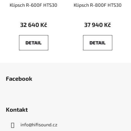
Klipsch R-600F HTS30
Klipsch R-800F HTS30
32 640 Kč
37 940 Kč
DETAIL
DETAIL
Z
á
Facebook
p
a
t
í
Kontakt
info
@
hifisound.cz