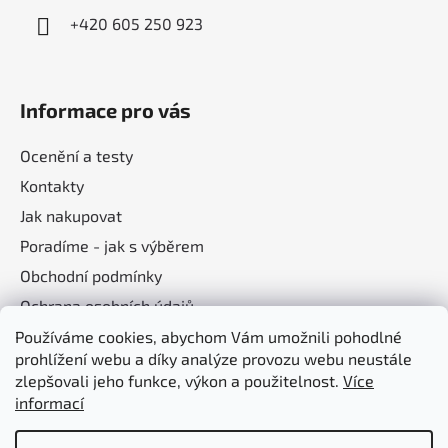
+420 605 250 923
Informace pro vás
Ocenění a testy
Kontakty
Jak nakupovat
Poradíme - jak s výběrem
Obchodní podmínky
Ochrana osobních údajů
Používáme cookies, abychom Vám umožnili pohodlné
prohlížení webu a díky analýze provozu webu neustále
Nákupní košík
zlepšovali jeho funkce, výkon a použitelnost.
Více
informací
0
KS /
0 KČ