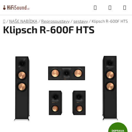
Přejít
Hledat
NÁKUP
na
obsah
KOŠÍK
Domů
/
NAŠE NABÍDKA
/
Reprosoustavy
/
sestavy
/
Klipsch R-600F HTS
Klipsch R-600F HTS
DOPRAVA