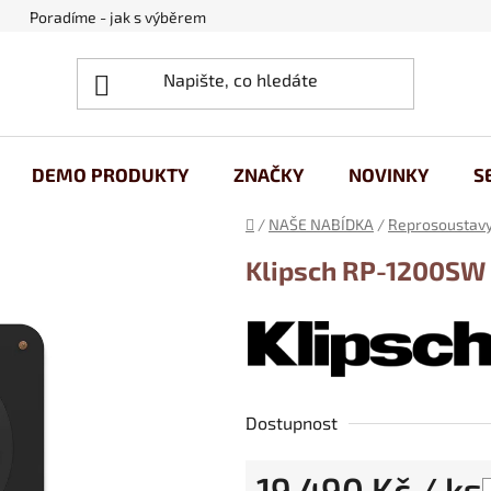
Poradíme - jak s výběrem
Obchodní podmínky
Ochrana
DEMO PRODUKTY
ZNAČKY
NOVINKY
S
Domů
/
NAŠE NABÍDKA
/
Reprosoustav
Klipsch RP-1200SW
Dostupnost
19 490 Kč
/ ks