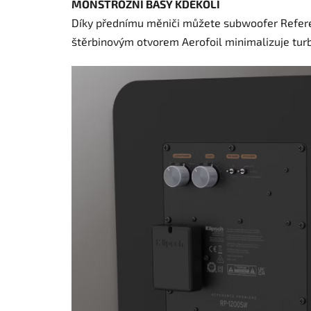
MONSTRÓZNÍ BASY KDEKOLI
Díky přednímu měniči můžete subwoofer Referen
štěrbinovým otvorem Aerofoil minimalizuje turb