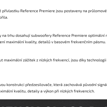
přívlastku Reference Premiere jsou postaveny na průlomové a
řila.
y na trhu dosahují subwoofery Reference Premiere optimální
ní maximální kvality, detailů v basovém frekvenčním pásmu.
ut maximální zážitek z nízkých frekvencí, jsou díky technolog
u konstrukci předzesilovače, která zachovává původní signálo
ximální kvalitu, detaily a výkon při nízkých frekvencích.