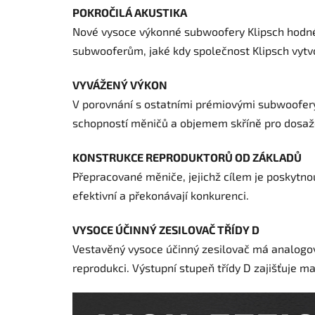
POKROČILÁ AKUSTIKA
Nové vysoce výkonné subwoofery Klipsch hodné 
subwooferům, jaké kdy společnost Klipsch vytvo
VYVÁŽENÝ VÝKON
V porovnání s ostatními prémiovými subwoofer
schopností měničů a objemem skříně pro dosaže
KONSTRUKCE REPRODUKTORŮ OD ZÁKLADŮ
Přepracované měniče, jejichž cílem je poskytno
efektivní a překonávají konkurenci.
VYSOCE ÚČINNÝ ZESILOVAČ TŘÍDY D
Vestavěný vysoce účinný zesilovač má analogovo
reprodukci. Výstupní stupeň třídy D zajišťuje ma