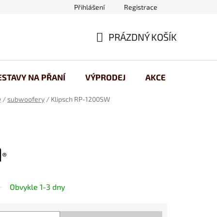
Přihlášení
Registrace
 osobních údajů
PRÁZDNÝ KOŠÍK
NÁKUPNÍ
KOŠÍK
ESTAVY NA PŘANÍ
VÝPRODEJ
AKCE
y
/
subwoofery
/
Klipsch RP-1200SW
Obvykle 1-3 dny