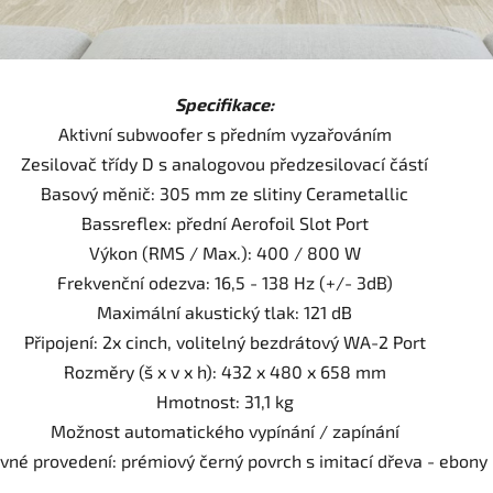
Specifikace:
Aktivní subwoofer s předním vyzařováním
Zesilovač třídy D s analogovou předzesilovací částí
Basový měnič: 305 mm ze slitiny Cerametallic
Bassreflex: přední Aerofoil Slot Port
Výkon (RMS / Max.): 400 / 800 W
Frekvenční odezva: 16,5 - 138 Hz (+/- 3dB)
Maximální akustický tlak: 121 dB
Připojení: 2x cinch, volitelný bezdrátový WA-2 Port
Rozměry (š x v x h): 432 x 480 x 658 mm
Hmotnost: 31,1 kg
Možnost automatického vypínání / zapínání
vné provedení: prémiový černý povrch s imitací dřeva - ebony