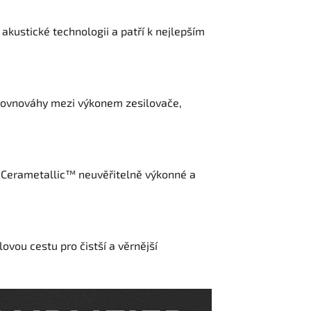
kustické technologii a patří k nejlepším
 rovnováhy mezi výkonem zesilovače,
ii Cerametallic™ neuvěřitelně výkonné a
vou cestu pro čistší a věrnější