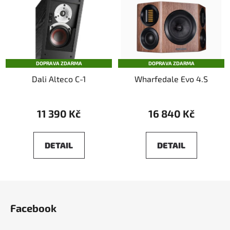
DOPRAVA ZDARMA
DOPRAVA ZDARMA
Dali Alteco C-1
Wharfedale Evo 4.S
11 390 Kč
16 840 Kč
DETAIL
DETAIL
Z
á
Facebook
p
a