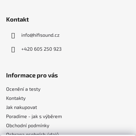
t
í
Kontakt
info
@
hifisound.cz
+420 605 250 923
Informace pro vás
Ocenění a testy
Kontakty
Jak nakupovat
Poradíme - jak s výběrem
Obchodní podmínky
Ochrana osobních údajů