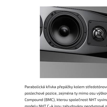
Parabolická křivka přepážky kolem středotónov
poslechové pozice, zejména ty mimo osu výškov
Compound (BMC), kterou společnost NHT vyvinul
modelu NHT C-4 jsou zabudovány neodymové mag