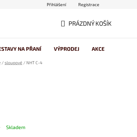
Přihlášení
Registrace
 osobních údajů
PRÁZDNÝ KOŠÍK
NÁKUPNÍ
KOŠÍK
ESTAVY NA PŘANÍ
VÝPRODEJ
AKCE
y
/
sloupové
/
NHT C-4
Skladem