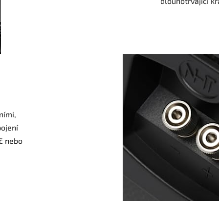
dlouhotrvající kr
ními,
ojení
ič nebo