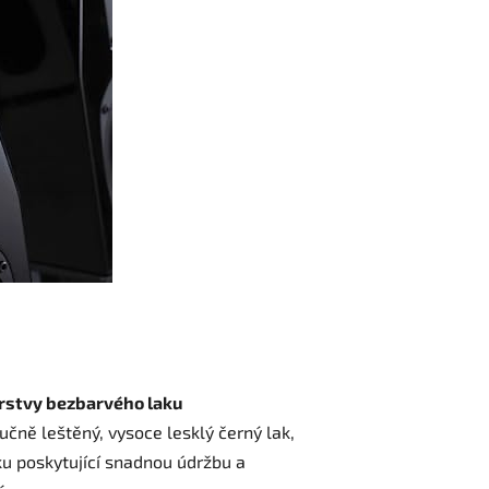
vrstvy bezbarvého laku
učně leštěný, vysoce lesklý černý lak,
ku poskytující snadnou údržbu a