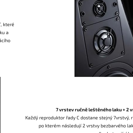
, které
ku a
ácího
7 vrstev ručně leštěného laku + 2 
Každý reproduktor řady C dostane stejný 7vrstvý, r
po kterém následují 2 vrstvy bezbarvého la