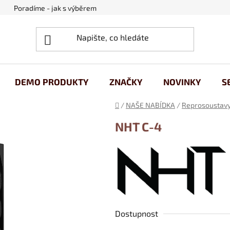
Poradíme - jak s výběrem
Obchodní podmínky
Ochrana
DEMO PRODUKTY
ZNAČKY
NOVINKY
S
Domů
/
NAŠE NABÍDKA
/
Reprosoustav
NHT C-4
Dostupnost