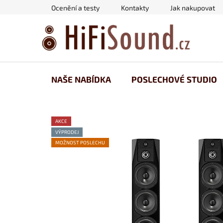
Přejít
Ocenění a testy
Kontakty
Jak nakupovat
na
obsah
NAŠE NABÍDKA
POSLECHOVÉ STUDIO
AKCE
VÝPRODEJ
MOŽNOST POSLECHU