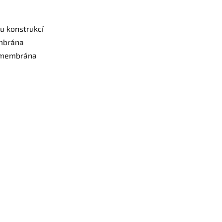
u konstrukcí
mbrána
á membrána