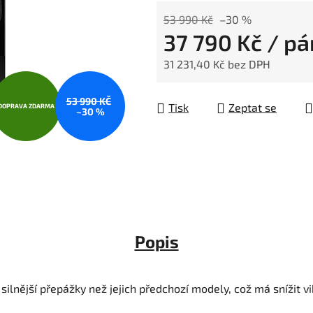
53 990 Kč
–30 %
37 790 Kč
/ pá
31 231,40 Kč bez DPH
Měrná cena:
53 990 KČ
Tisk
Zeptat se
DOPRAVA ZDARMA
–30 %
Popis
ilnější přepážky než jejich předchozí modely, což má snížit v