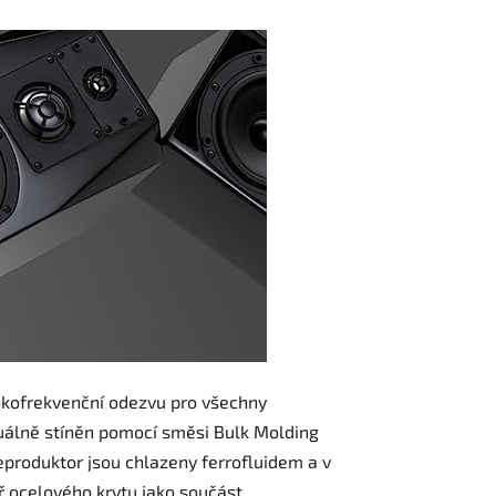
okofrekvenční odezvu pro všechny
uálně stíněn pomocí směsi Bulk Molding
produktor jsou chlazeny ferrofluidem a v
 ocelového krytu jako součást