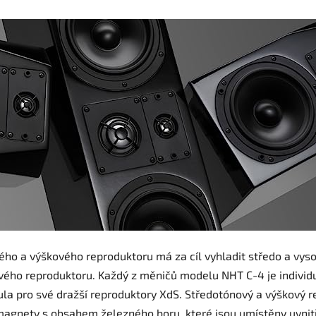
ého a výškového reproduktoru má za cíl vyhladit středo a vys
ého reproduktoru. Každý z měničů modelu NHT C-4 je individ
a pro své dražší reproduktory XdS. Středotónový a výškový re
nety s obsahem železného boru, které jsou umístěny uvnitř