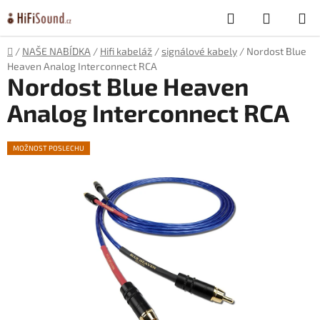
Přejít
Hledat
NÁKUP
na
obsah
KOŠÍK
Domů
/
NAŠE NABÍDKA
/
Hifi kabeláž
/
signálové kabely
/
Nordost Blue
Heaven Analog Interconnect RCA
Nordost Blue Heaven
Analog Interconnect RCA
MOŽNOST POSLECHU