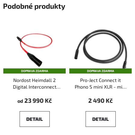
Podobné produkty
DOPRAVA ZDARMA
DOPRAVA ZDARMA
Nordost Heimdall 2
Pro-Ject Connect it
Digital Interconnect
Phono S mini XLR - mini
AES/EBU
XLR
23 990 Kč
2 490 Kč
od
DETAIL
DETAIL