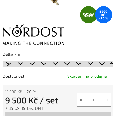
11 990
DOPRAVA
KČ
ZDARMA
–20 %
Délka /m
Dostupnost
Skladem na prodejně
11 990 Kč
–20 %
9 500 Kč
/ set
7 851,24 Kč bez DPH