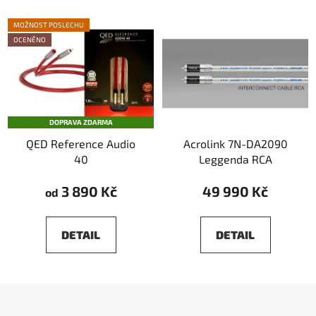
MOŽNOST POSLECHU
OCENĚNO
DOPRAVA ZDARMA
QED Reference Audio
Acrolink 7N-DA2090
40
Leggenda RCA
3 890 Kč
49 990 Kč
od
DETAIL
DETAIL
Z
á