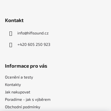
a
t
í
Kontakt
info
@
hifisound.cz
+420 605 250 923
Informace pro vás
Ocenění a testy
Kontakty
Jak nakupovat
Poradíme - jak s výběrem
Obchodní podmínky