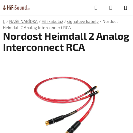
Přejít
Hledat
NÁKUP
na
obsah
KOŠÍK
Domů
/
NAŠE NABÍDKA
/
Hifi kabeláž
/
signálové kabely
/
Nordost
Heimdall 2 Analog Interconnect RCA
Nordost Heimdall 2 Analog
Interconnect RCA