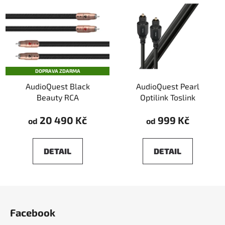
DOPRAVA ZDARMA
AudioQuest Black
AudioQuest Pearl
Beauty RCA
Optilink Toslink
20 490 Kč
999 Kč
od
od
DETAIL
DETAIL
Z
á
Facebook
p