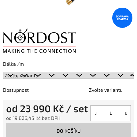
DOPRAVA
ZDARMA
Délka /m
Dostupnost
Zvolte variantu
od
23 990 Kč
/ set
od
19 826,45 Kč
bez DPH
Měrná cena:
DO KOŠÍKU