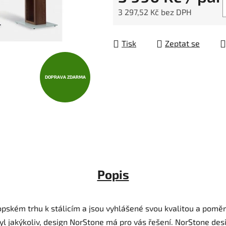
3 297,52 Kč bez DPH
Měrná cena:
Tisk
Zeptat se
DOPRAVA ZDARMA
Popis
ropském trhu k stálicím a jsou vyhlášené svou kvalitou a pom
yl jakýkoliv, design NorStone má pro vás řešení. NorStone desi