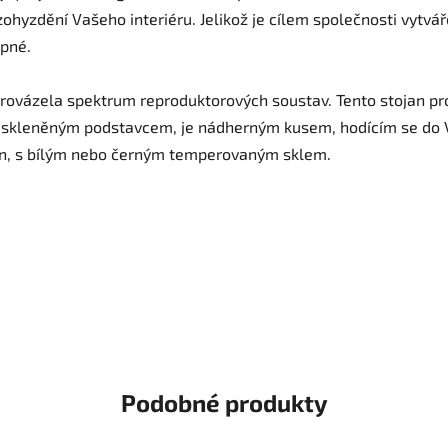
hyzdění Vašeho interiéru. Jelikož je cílem společnosti vytvá
upné.
provázela spektrum reproduktorových soustav. Tento stojan pr
skleněným podstavcem, je nádherným kusem, hodícím se do V
en, s bílým nebo černým temperovaným sklem.
Podobné produkty