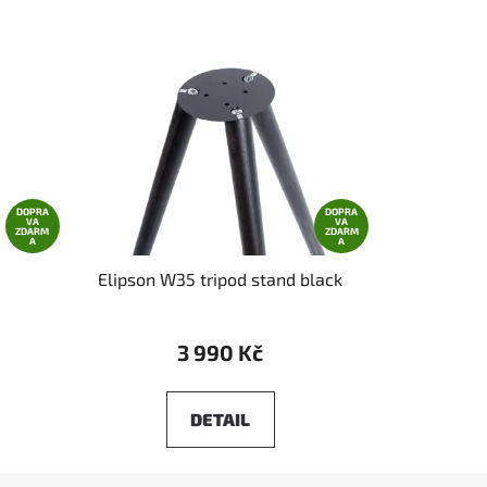
DOPRA
DOPRA
VA
VA
ZDARM
ZDARM
A
A
Elipson W35 tripod stand black
3 990 Kč
DETAIL