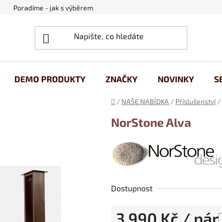
Poradíme - jak s výběrem
Obchodní podmínky
Ochrana
DEMO PRODUKTY
ZNAČKY
NOVINKY
S
Domů
/
NAŠE NABÍDKA
/
Příslušenství
/
NorStone Alva
Dostupnost
3 990 Kč
/ pár