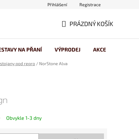
Přihlášení
Registrace
 osobních údajů
PRÁZDNÝ KOŠÍK
NÁKUPNÍ
KOŠÍK
ESTAVY NA PŘANÍ
VÝPRODEJ
AKCE
stojany pod repro
/
NorStone Alva
Obvykle 1-3 dny