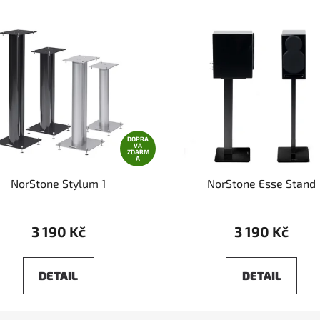
DOPRA
VA
ZDARM
A
NorStone Stylum 1
NorStone Esse Stand
3 190 Kč
3 190 Kč
DETAIL
DETAIL