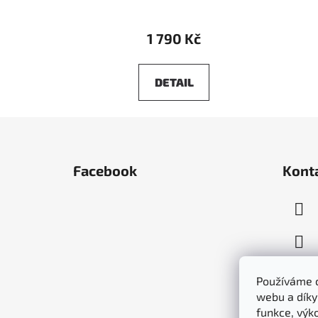
1 790 Kč
DETAIL
Z
á
Facebook
Kont
p
a
t
í
Používáme c
webu a díky
funkce, výk