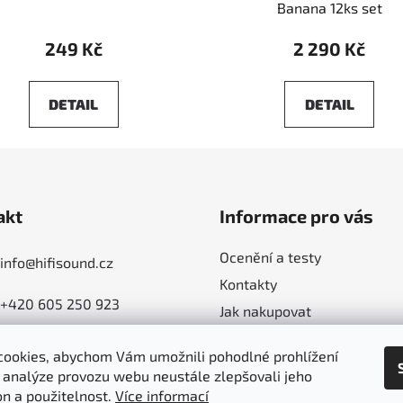
Banana 12ks set
249 Kč
2 290 Kč
DETAIL
DETAIL
akt
Informace pro vás
Ocenění a testy
info
@
hifisound.cz
Kontakty
+420 605 250 923
Jak nakupovat
Poradíme - jak s výběrem
ookies, abychom Vám umožnili pohodlné prohlížení
Obchodní podmínky
 analýze provozu webu neustále zlepšovali jeho
Ochrana osobních údajů
on a použitelnost.
Více informací