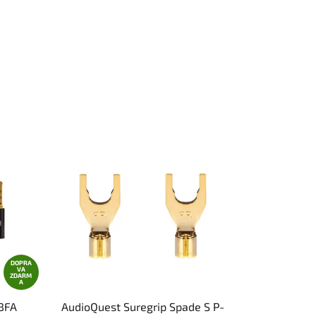
DOPRA
VA
ZDARM
A
 BFA
AudioQuest Suregrip Spade S P-