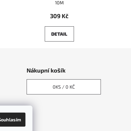
10M
309 Kč
DETAIL
Nákupní košík
0
KS /
0 KČ
Souhlasím