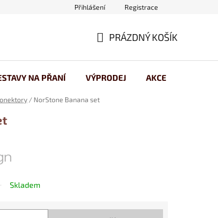
Přihlášení
Registrace
 osobních údajů
PRÁZDNÝ KOŠÍK
NÁKUPNÍ
KOŠÍK
ESTAVY NA PŘANÍ
VÝPRODEJ
AKCE
onektory
/
NorStone Banana set
et
Skladem