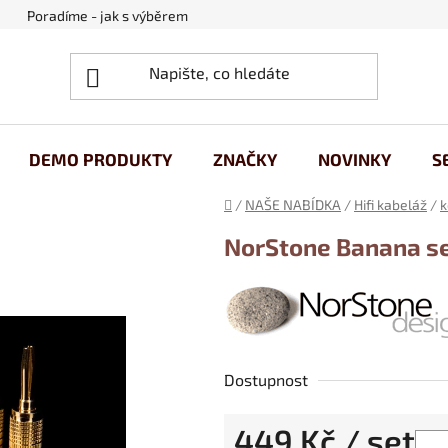
Poradíme - jak s výběrem
Obchodní podmínky
Ochrana
DEMO PRODUKTY
ZNAČKY
NOVINKY
S
Domů
/
NAŠE NABÍDKA
/
Hifi kabeláž
/
k
NorStone Banana s
Dostupnost
449 Kč
/ set