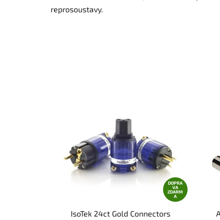
reprosoustavy.
DOPRA
VA
ZDARM
A
IsoTek 24ct Gold Connectors
A