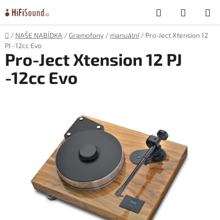
Přejít
Hledat
NÁKUP
na
obsah
KOŠÍK
Domů
/
NAŠE NABÍDKA
/
Gramofony
/
manuální
/
Pro-Ject Xtension 12
PJ -12cc Evo
Pro-Ject Xtension 12 PJ
-12cc Evo