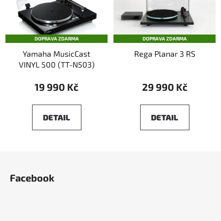
DOPRAVA ZDARMA
DOPRAVA ZDARMA
Yamaha MusicCast
Rega Planar 3 RS
VINYL 500 (TT-N503)
19 990 Kč
29 990 Kč
DETAIL
DETAIL
Z
á
Facebook
p
a
t