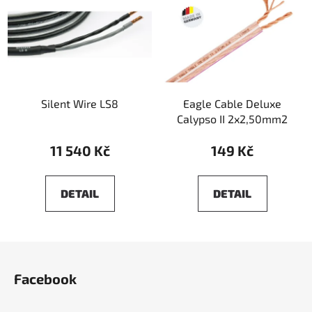
Silent Wire LS8
Eagle Cable Deluxe
Calypso II 2x2,50mm2
11 540 Kč
149 Kč
DETAIL
DETAIL
Z
á
Facebook
p
a