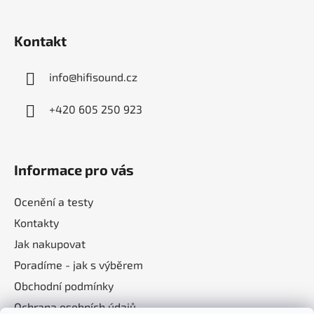
t
í
Kontakt
info
@
hifisound.cz
+420 605 250 923
Informace pro vás
Ocenění a testy
Kontakty
Jak nakupovat
Poradíme - jak s výběrem
Obchodní podmínky
Ochrana osobních údajů