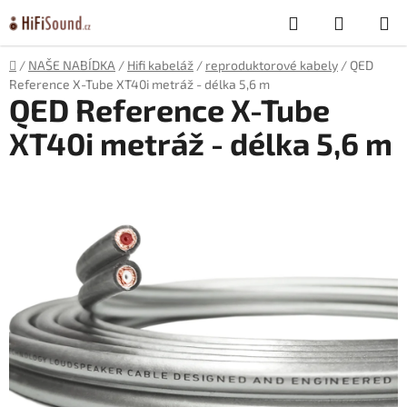
Přejít
Hledat
NÁKUP
na
obsah
KOŠÍK
Domů
/
NAŠE NABÍDKA
/
Hifi kabeláž
/
reproduktorové kabely
/
QED
Reference X-Tube XT40i metráž - délka 5,6 m
QED Reference X-Tube
XT40i metráž - délka 5,6 m