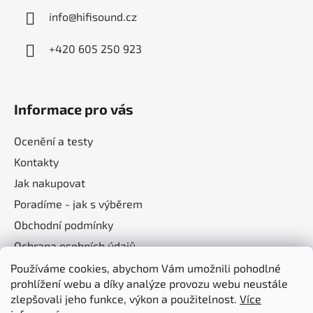
k
info
@
hifisound.cz
y
v
+420 605 250 923
ý
p
i
s
Informace pro vás
u
Ocenění a testy
Kontakty
Jak nakupovat
Poradíme - jak s výběrem
Obchodní podmínky
Ochrana osobních údajů
Používáme cookies, abychom Vám umožnili pohodlné
prohlížení webu a díky analýze provozu webu neustále
Nákupní košík
zlepšovali jeho funkce, výkon a použitelnost.
Více