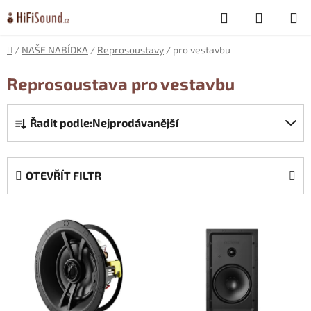
Přejít
Hledat
NÁKUP
na
obsah
KOŠÍK
Domů
/
NAŠE NABÍDKA
/
Reprosoustavy
/
pro vestavbu
Reprosoustava pro vestavbu
Ř
Řadit podle:
Nejprodávanější
a
z
e
OTEVŘÍT FILTR
n
í
V
p
ý
r
p
o
i
d
s
u
p
k