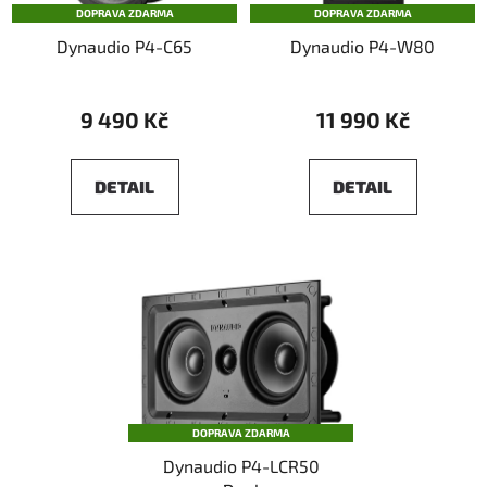
DOPRAVA ZDARMA
DOPRAVA ZDARMA
r
t
Dynaudio P4-C65
Dynaudio P4-W80
o
ů
d
u
9 490 Kč
11 990 Kč
k
t
DETAIL
DETAIL
ů
DOPRAVA ZDARMA
Dynaudio P4-LCR50