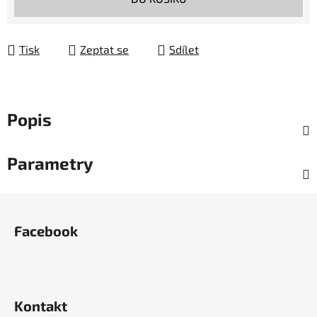
Tisk
Zeptat se
Sdílet
Popis
Parametry
Z
á
Facebook
p
a
t
í
Kontakt