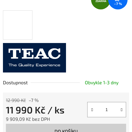
ZDARMA
–7 %
Dostupnost
Obvykle 1-3 dny
12 990 Kč
–7 %
11 990 Kč
/ ks
9 909,09 Kč bez DPH
Měrná cena:
DO KOŠÍKU