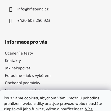
info
@
hifisound.cz
+420 605 250 923
Informace pro vás
Ocenění a testy
Kontakty
Jak nakupovat
Poradíme - jak s výběrem
Obchodní podmínky
Ochrana osobních údajů
Používáme cookies, abychom Vám umožnili pohodlné
prohlížení webu a díky analýze provozu webu neustále
Nákupní košík
zlepšovali jeho funkce, výkon a použitelnost.
Více