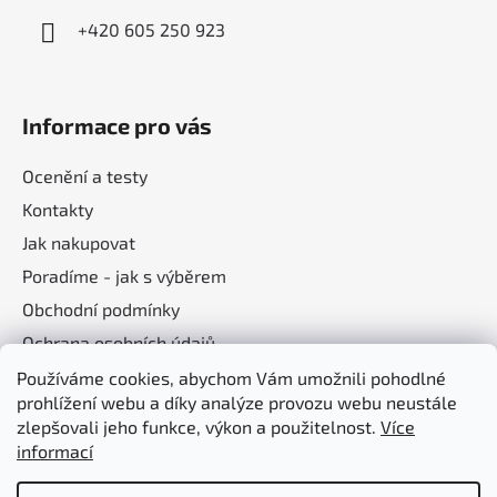
+420 605 250 923
Informace pro vás
Ocenění a testy
Kontakty
Jak nakupovat
Poradíme - jak s výběrem
Obchodní podmínky
Ochrana osobních údajů
Používáme cookies, abychom Vám umožnili pohodlné
prohlížení webu a díky analýze provozu webu neustále
Nákupní košík
zlepšovali jeho funkce, výkon a použitelnost.
Více
informací
0
KS /
0 KČ