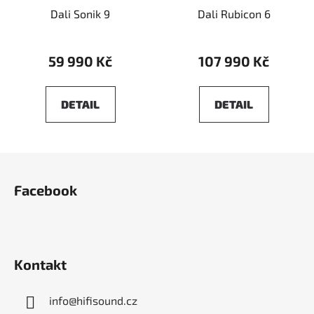
Dali Sonik 9
Dali Rubicon 6
59 990 Kč
107 990 Kč
DETAIL
DETAIL
Z
á
Facebook
p
a
t
í
Kontakt
info
@
hifisound.cz