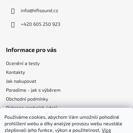
info
@
hifisound.cz
+420 605 250 923
Informace pro vás
Ocenění a testy
Kontakty
Jak nakupovat
Poradíme - jak s výběrem
Obchodní podmínky
Ochrana osobních údajů
Používáme cookies, abychom Vám umožnili pohodlné
prohlížení webu a díky analýze provozu webu neustále
Nákupní košík
zlepšovali jeho funkce, výkon a použitelnost.
Více