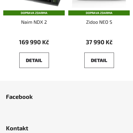
DOPRAVA ZDARMA
DOPRAVA ZDARMA
Naim NDX 2
Zidoo NEO S
169 990 Kč
37 990 Kč
DETAIL
DETAIL
Z
á
Facebook
p
a
t
í
Kontakt