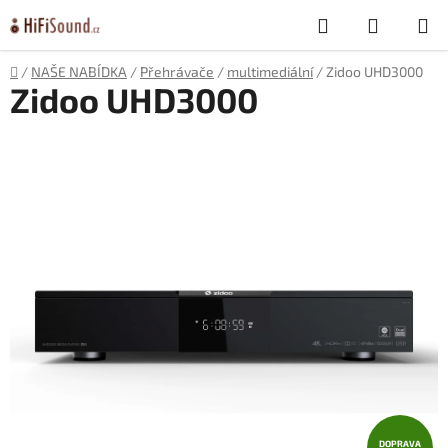
Přejít
Hledat
NÁKUP
na
obsah
KOŠÍK
Domů
/
NAŠE NABÍDKA
/
Přehrávače
/
multimediální
/
Zidoo UHD3000
Zidoo UHD3000
DOPRAVA