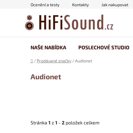
Přejít
Ocenění a testy
Kontakty
Jak nakupovat
na
obsah
NAŠE NABÍDKA
POSLECHOVÉ STUDIO
Domů
/
Prodávané značky
/
Audionet
Audionet
Stránka
1
z
1
-
2
položek celkem