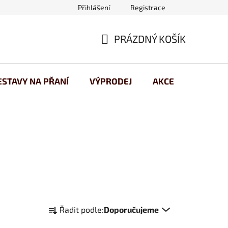
Přihlášení
Registrace
 osobních údajů
PRÁZDNÝ KOŠÍK
NÁKUPNÍ
KOŠÍK
ESTAVY NA PŘANÍ
VÝPRODEJ
AKCE
Ř
Řadit podle:
Doporučujeme
a