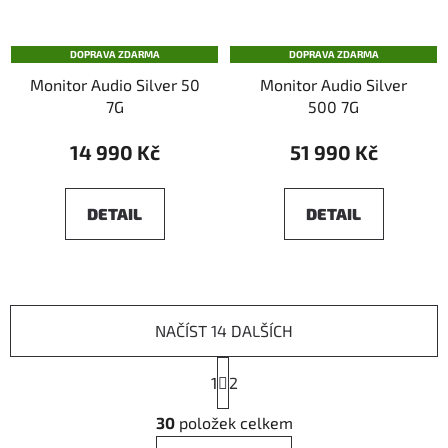
DOPRAVA ZDARMA
DOPRAVA ZDARMA
Monitor Audio Silver 50
Monitor Audio Silver
7G
500 7G
14 990 Kč
51 990 Kč
DETAIL
DETAIL
NAČÍST 14 DALŠÍCH
S
1
t
2
r
O
á
30
položek celkem
v
n