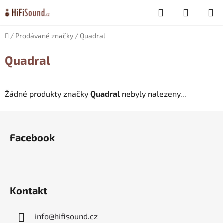
Přejít
Hledat
NÁKUP
na
obsah
KOŠÍK
Domů
/
Prodávané značky
/
Quadral
Quadral
Žádné produkty značky
Quadral
nebyly nalezeny...
Z
á
Facebook
p
a
t
í
Kontakt
info
@
hifisound.cz