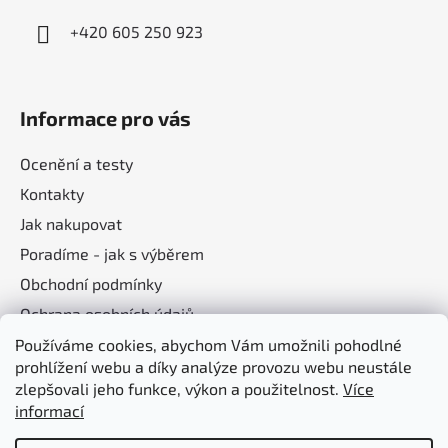
+420 605 250 923
Informace pro vás
Ocenění a testy
Kontakty
Jak nakupovat
Poradíme - jak s výběrem
Obchodní podmínky
Ochrana osobních údajů
Používáme cookies, abychom Vám umožnili pohodlné
prohlížení webu a díky analýze provozu webu neustále
Nákupní košík
zlepšovali jeho funkce, výkon a použitelnost.
Více
informací
0
KS /
0 KČ