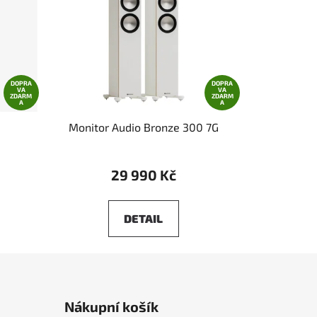
DOPRA
DOPRA
VA
VA
ZDARM
ZDARM
A
A
Monitor Audio Bronze 300 7G
29 990 Kč
DETAIL
Nákupní košík