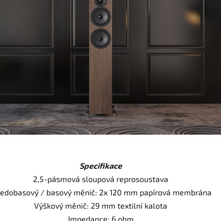
Specifikace
2,5-pásmová sloupová reprosoustava
ředobasový / basový měnič: 2x 120 mm papírová membrána
Výškový měnič: 29 mm textilní kalota
Impedance: 6 ohm