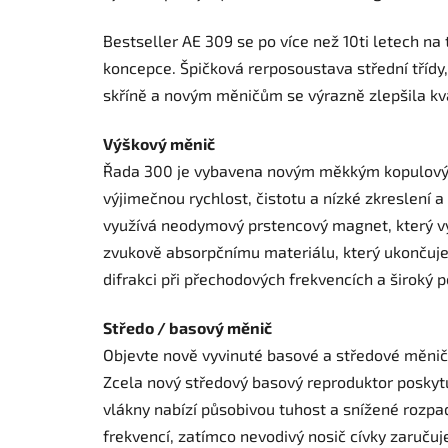
Bestseller AE 309 se po více než 10ti letech n
koncepce. Špičková rerposoustava střední třídy
skříně a novým měničům se výrazně zlepšila kv
Výškový měnič
Řada 300 je vybavena novým měkkým kopulovým 
výjimečnou rychlost, čistotu a nízké zkreslení
využívá neodymový prstencový magnet, který vy
zvukově absorpčnímu materiálu, který ukončuje
difrakci při přechodových frekvencích a široký 
Středo / basový měnič
Objevte nově vyvinuté basové a středové měniče
Zcela nový středový basový reproduktor poskytu
vlákny nabízí působivou tuhost a snížené rozpa
frekvencí, zatímco nevodivý nosič cívky zaručuj