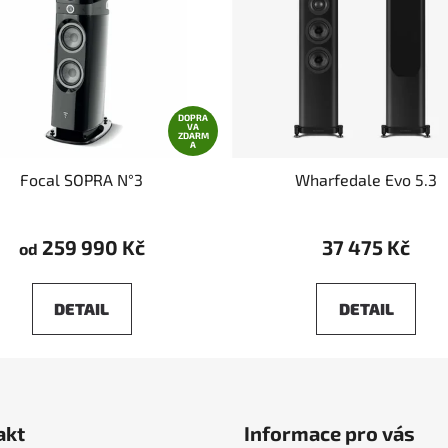
DOPRA
VA
ZDARM
A
Focal SOPRA N°3
Wharfedale Evo 5.3
259 990 Kč
37 475 Kč
od
DETAIL
DETAIL
akt
Informace pro vás