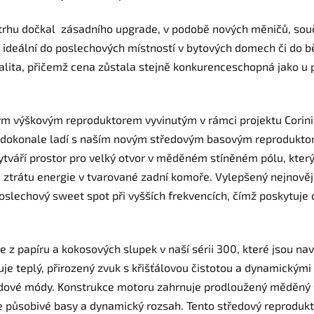
a trhu dočkal zásadního upgrade, v podobě nových měničů, sou
, ideální do poslechových místností v bytových domech či do 
alita, přičemž cena zůstala stejně konkurenceschopná jako u
výškovým reproduktorem vyvinutým v rámci projektu Coriniu
 a dokonale ladí s naším novým středovým basovým reprodukto
tváří prostor pro velký otvor v měděném stíněném pólu, kte
 ztrátu energie v tvarované zadní komoře. Vylepšený nejnově
poslechový sweet spot při vyšších frekvencích, čímž poskytuje 
 z papíru a kokosových slupek v naší sérii 300, které jsou na
je teplý, přirozený zvuk s křišťálovou čistotou a dynamickým
dové módy. Konstrukce motoru zahrnuje prodloužený měděný stí
e působivé basy a dynamický rozsah. Tento středový reproduktor