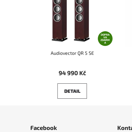
DOPRA
VA
ZDARM
A
Audiovector QR 5 SE
94 990 Kč
DETAIL
Z
á
Facebook
Kont
p