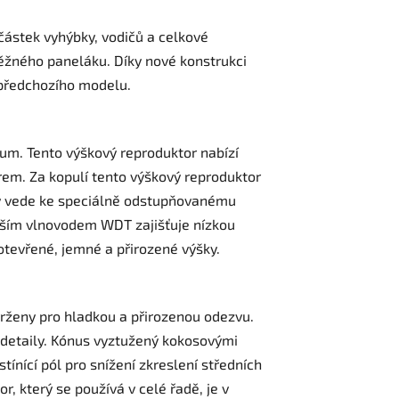
částek vyhýbky, vodičů a celkové
běžného paneláku.
Díky nové konstrukci
 předchozího modelu.
m. Tento výškový reproduktor nabízí
rem. Za kopulí tento výškový reproduktor
rý vede ke speciálně odstupňovanému
jším vlnovodem WDT zajišťuje nízkou
otevřené, jemné a přirozené výšky.
vrženy pro hladkou a přirozenou odezvu.
i detaily. Kónus vyztužený kokosovými
nící pól pro snížení zkreslení středních
, který se používá v celé řadě, je v