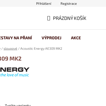
Přihlášení
Registrace
 osobních údajů
PRÁZDNÝ KOŠÍK
NÁKUPNÍ
KOŠÍK
ESTAVY NA PŘANÍ
VÝPRODEJ
AKCE
y
/
sloupové
/
Acoustic Energy AE309 MK2
E309 MK2
Zvolte variantu