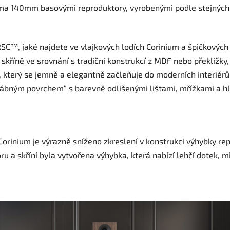
a 140mm basovými reproduktory, vyrobenými podle stejných
RSC™, jaké najdete ve vlajkových lodích Corinium a špičkovýc
 skříně ve srovnání s tradiční konstrukcí z MDF nebo překliž
u, který se jemně a elegantně začleňuje do moderních interiér
bným povrchem“ s barevně odlišenými lištami, mřížkami a hl
orinium je výrazně sníženo zkreslení v konstrukci výhybky rep
a skříni byla vytvořena výhybka, která nabízí lehčí dotek, m