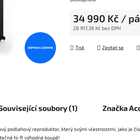
34 990 Kč
/ pá
28 917,36 Kč bez DPH
Měrná cena:
Tisk
Zeptat se
DOPRAVA ZDARMA
Související soubory (1)
Značka
Aco
ový podlahový reproduktor, který svými vlastnostmi, jako je či
tečná hi-fi výhodná koupě!