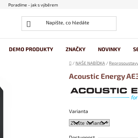
Poradíme - jak s výběrem
Obchodní podmínky
Ochrana
DEMO PRODUKTY
ZNAČKY
NOVINKY
S
Domů
/
NAŠE NABÍDKA
/
Reprosoustav
Acoustic Energy A
Varianta
Dostupnost