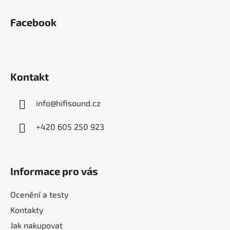
Z
á
Facebook
p
a
t
í
Kontakt
info
@
hifisound.cz
+420 605 250 923
Informace pro vás
Ocenění a testy
Kontakty
Jak nakupovat