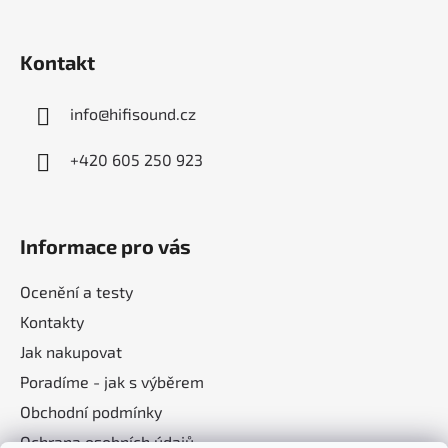
t
í
Kontakt
info
@
hifisound.cz
+420 605 250 923
Informace pro vás
Ocenění a testy
Kontakty
Jak nakupovat
Poradíme - jak s výběrem
Obchodní podmínky
Ochrana osobních údajů