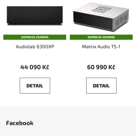
DOPRAVA ZDARMA
DOPRAVA ZDARMA
Audiolab 8300XP
Matrix Audio TS-1
44 090 Kč
60 990 Kč
DETAIL
DETAIL
Z
á
Facebook
p
a