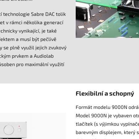
í technologie Sabre DAC tolik
 let v rámci několika generací
chnicky vynikající, je také
ektem a musí být pečlivě
 se plně využil jejich zvukový
itickým prvkem a Audiolab
působen pro maximální využití
Flexibilní a schopný
Formát modelu 9000N odráž
Model 9000N je vybaven oto
tlačítek (s výjimkou vypína
barevným displejem, který s