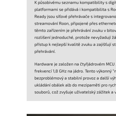
K působivému seznamu kompatibility s digi
platformami se přidává i kompatibilita s R
Ready jsou síťové přehrávače s integrovano
streamování Roon, připojené přes etherneto
těmto zařízením je přehrávání zvuku v bi
rozlišení jednoduché, protože nevyžadují ž
přístup k nejlepší kvalitě zvuku a zajišťují s
přehrávání.
Hardware je založen na čtyřjádrovém MCU
frekvencí 1,8 GHz na jádro. Tento výkonný 
bezproblémový a stabilní provoz a další výh
ukládání obálek alb do mezipaměti pro rych
souborů, což zvyšuje uživatelský zážitek a v