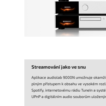
Streamování jako ve snu
Aplikace audiolab 9000N umožnuje okamžitý
plným přístupem k obsahu ve vysokém rozli
Spotify, internetovému rádiu TuneIn a sys
UPnP a digitálním audio souborům uložený