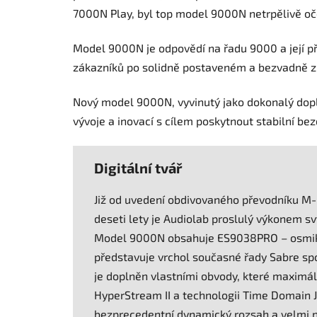
7000N Play, byl top model 9000N netrpělivě o
Model 9000N je odpovědí na řadu 9000 a její p
zákazníků po solidně postaveném a bezvadně
Nový model 9000N, vyvinutý jako dokonalý dopln
vývoje a inovací s cílem poskytnout stabilní be
Digitální tvář
Již od uvedení obdivovaného převodníku M-
deseti lety je Audiolab proslulý výkonem s
Model 9000N obsahuje ES9038PRO – osmika
představuje vrchol současné řady Sabre sp
je doplněn vlastními obvody, které maximál
HyperStream II a technologii Time Domain Jit
bezprecedentní dynamický rozsah a velmi ní