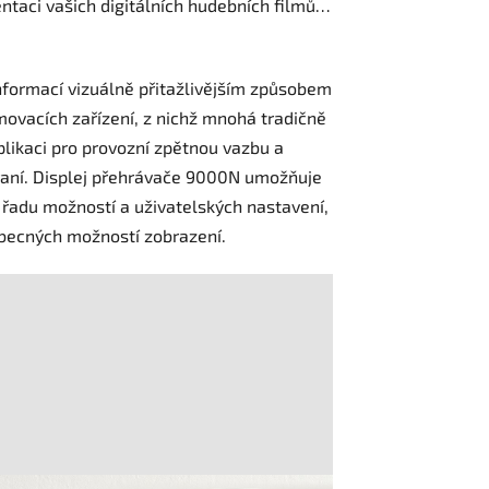
taci vašich digitálních hudebních ﬁlmů…
nformací vizuálně přitažlivějším způsobem
movacích zařízení, z nichž mnohá tradičně
likaci pro provozní zpětnou vazbu a
hraní. Displej přehrávače 9000N umožňuje
 řadu možností a uživatelských nastavení,
obecných možností zobrazení.