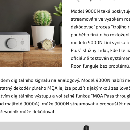
Model 9000N také poskytuje
streamování ve vysokém roz
dekódovací proces “trojího r
pouhého ﬁnálního rozložení
modelu 9000N činí vynikající
Plus” služby Tidal, kde lze 
oficiálně testován systémem 
Roon funguje bez problémů.
em digitálního signálu na analogový. Model 9000N nabízí mo
tatný dekodér plného MQA jej lze použít s jakýmkoli zesilo
tvím digitálního výstupu a volitelné funkce “MQA Pass through 
lad majitelé 9000A), může 9000N streamovat a propouštět ned
 převodník může dekódovat.