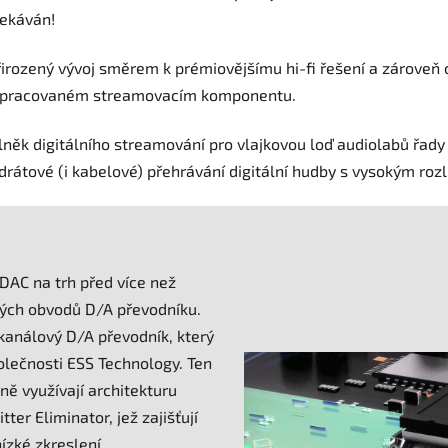
čekáván!
řirozený vývoj směrem k prémiovějšímu hi-ﬁ řešení a zárove
 zpracovaném streamovacím komponentu.
ěk digitálního streamování pro vlajkovou loď audiolabů řady 
zdrátové (i kabelové) přehrávání digitální hudby s vysokým roz
DAC na trh před více než
vých obvodů D/A převodníku.
nálový D/A převodník, který
olečnosti ESS Technology. Ten
ně využívají architekturu
ter Eliminator, jež zajišťují
zké zkreslení.