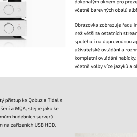
dokonalým oknem pro prezen
včetně barevných obalů alb!
Obrazovka zobrazuje řadu i
než většina ostatních strea
spoléhají na doprovodnou ap
uživatelské ovládání a roz
kompletní ovládání nabídky,
včetně volby více jazyků a 
 přístup ke Qobuz a Tidal s
šení a MQA, stejně jako ke
témům hudebních serverů
m na zařízeních USB HDD.