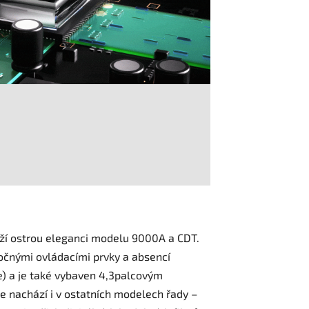
í ostrou eleganci modelu 9000A a CDT.
čnými ovládacími prvky a absencí
če) a je také vybaven 4,3palcovým
e nachází i v ostatních modelech řady –