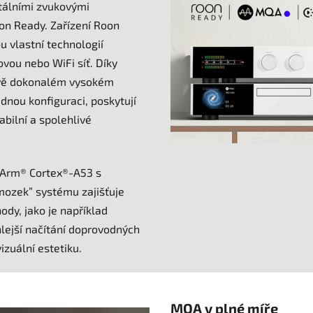
tálními zvukovými
oon Ready. Zařízení Roon
u vlastní technologií
vou nebo WiFi síť. Díky
tově dokonalém vysokém
ádnou konﬁguraci, poskytují
tabilní a spolehlivé
 Arm® Cortex®-A53 s
“mozek” systému zajišťuje
ody, jako je například
lejší načítání doprovodných
izuální estetiku.
MQA v plné míře