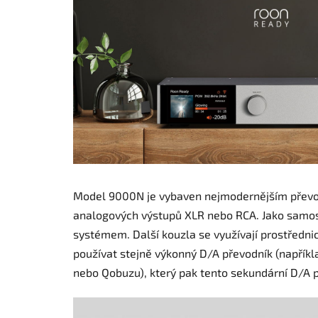
Model 9000N je vybaven nejmodernějším převod
analogových výstupů XLR nebo RCA. Jako samos
systémem. Další kouzla se využívají prostřednic
používat stejně výkonný D/A převodník (napřík
nebo Qobuzu), který pak tento sekundární D/A