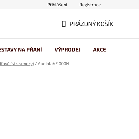
Přihlášení
Registrace
 osobních údajů
PRÁZDNÝ KOŠÍK
NÁKUPNÍ
KOŠÍK
ESTAVY NA PŘANÍ
VÝPRODEJ
AKCE
íťové (streamery)
/
Audiolab 9000N