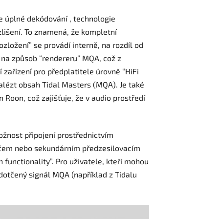
 úplné dekódování , technologie
lišení. To znamená, že kompletní
ozložení” se provádí interně, na rozdíl od
 na způsob “rendereru” MQA, což z
 zařízení pro předplatitele úrovně “HiFi
nalézt obsah Tidal Masters (MQA). Je také
Roon, což zajišťuje, že v audio prostředí
žnost připojení prostřednictvím
vačem nebo sekundárním předzesilovacím
functionality”. Pro uživatele, kteří mohou
otčený signál MQA (například z Tidalu