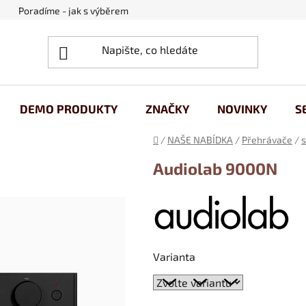
Poradíme - jak s výběrem
Obchodní podmínky
Ochrana
DEMO PRODUKTY
ZNAČKY
NOVINKY
S
Domů
/
NAŠE NABÍDKA
/
Přehrávače
/
s
Audiolab 9000N
Varianta