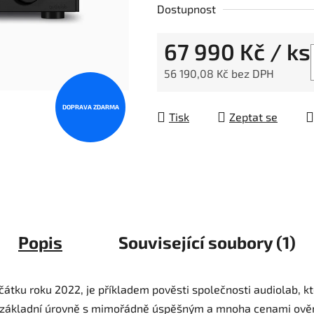
Dostupnost
67 990 Kč
/ ks
56 190,08 Kč bez DPH
Měrná cena:
DOPRAVA ZDARMA
Tisk
Zeptat se
Popis
Související soubory (1)
čátku roku 2022, je příkladem pověsti společnosti audiolab, k
ání základní úrovně s mimořádně úspěšným a mnoha cenami o