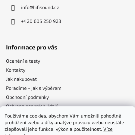
k
info
@
hifisound.cz
y
v
+420 605 250 923
ý
p
i
s
Informace pro vás
u
Ocenění a testy
Kontakty
Jak nakupovat
Poradíme - jak s výběrem
Obchodní podmínky
Ochrana osobních údajů
Používáme cookies, abychom Vám umožnili pohodlné
prohlížení webu a díky analýze provozu webu neustále
Nákupní košík
zlepšovali jeho funkce, výkon a použitelnost.
Více