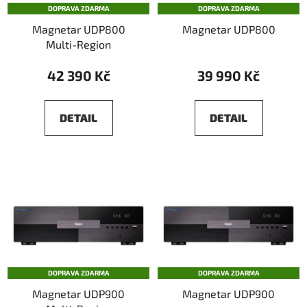
DOPRAVA ZDARMA
DOPRAVA ZDARMA
r
t
Magnetar UDP800
Magnetar UDP800
o
ů
Multi-Region
d
u
42 390 Kč
39 990 Kč
k
t
DETAIL
DETAIL
ů
DOPRAVA ZDARMA
DOPRAVA ZDARMA
Magnetar UDP900
Magnetar UDP900