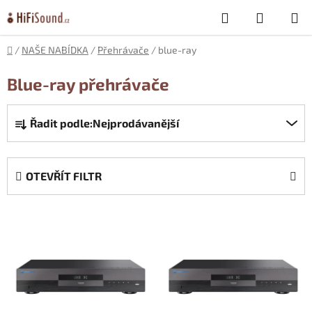
Přejít
Hledat
NÁKUP
na
obsah
KOŠÍK
Domů
/
NAŠE NABÍDKA
/
Přehrávače
/
blue-ray
Blue-ray přehrávače
Ř
Řadit podle:
Nejprodávanější
a
z
e
OTEVŘÍT FILTR
n
í
V
p
ý
r
p
o
i
d
s
u
p
k