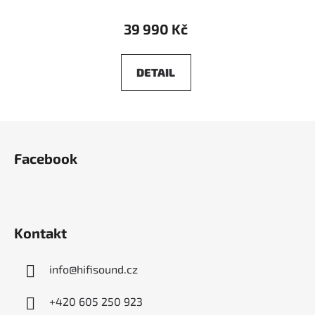
39 990 Kč
DETAIL
Z
á
Facebook
p
a
t
í
Kontakt
info
@
hifisound.cz
+420 605 250 923