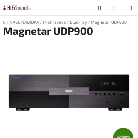
Přejít
Hledat
NÁKUP
na
obsah
KOŠÍK
Domů
/
NAŠE NABÍDKA
/
Přehrávače
/
blue-ray
/
Magnetar UDP900
Magnetar UDP900
DOPRAVA