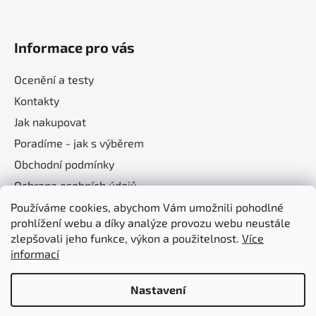
Informace pro vás
Ocenění a testy
Kontakty
Jak nakupovat
Poradíme - jak s výběrem
Obchodní podmínky
Ochrana osobních údajů
Používáme cookies, abychom Vám umožnili pohodlné
prohlížení webu a díky analýze provozu webu neustále
Nákupní košík
zlepšovali jeho funkce, výkon a použitelnost.
Více
informací
0
KS /
0 KČ
Nastavení