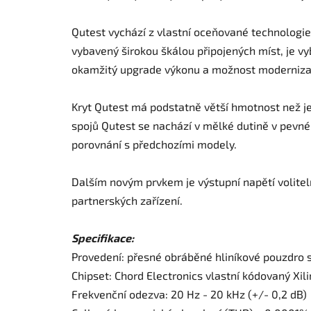
Qutest vychází z vlastní oceňované technologie
vybavený širokou škálou připojených míst, je 
okamžitý upgrade výkonu a možnost modernizac
Kryt Qutest má podstatně větší hmotnost než j
spojů Qutest se nachází v mělké dutině v pevné
porovnání s předchozími modely.
Dalším novým prvkem je výstupní napětí volitelné
partnerských zařízení.
Specifikace:
Provedení: přesné obráběné hliníkové pouzdro s
Chipset: Chord Electronics vlastní kódovaný Xil
Frekvenční odezva: 20 Hz - 20 kHz (+/- 0,2 dB)