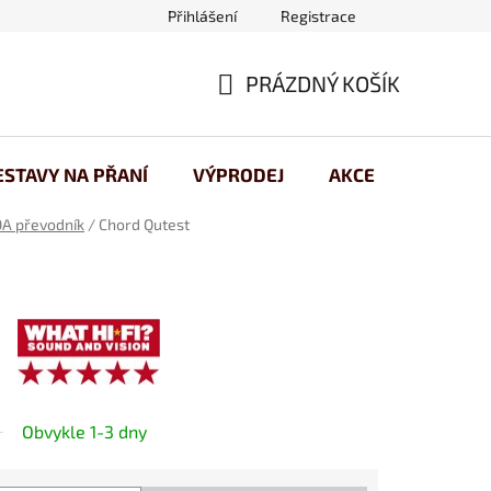
Přihlášení
Registrace
 osobních údajů
PRÁZDNÝ KOŠÍK
NÁKUPNÍ
KOŠÍK
ESTAVY NA PŘANÍ
VÝPRODEJ
AKCE
A převodník
/
Chord Qutest
Obvykle 1-3 dny