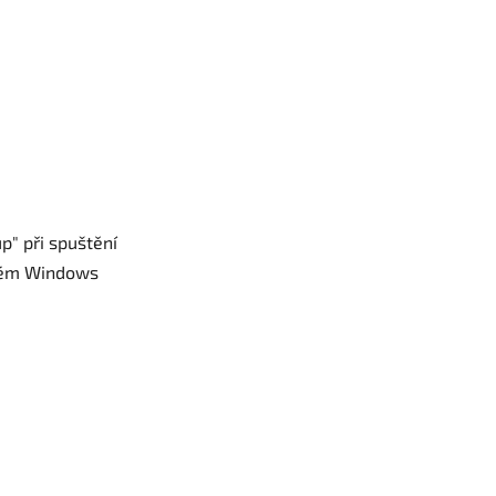
up" při spuštění
stém Windows