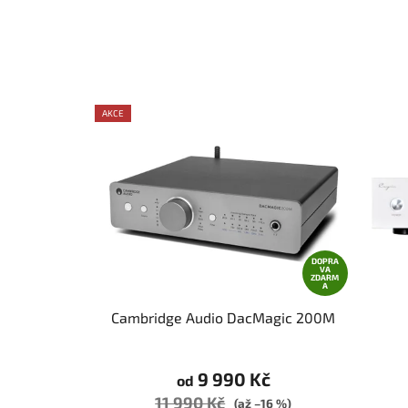
AKCE
DOPRA
VA
ZDARM
A
Cambridge Audio DacMagic 200M
9 990 Kč
od
11 990 Kč
(až –16 %)