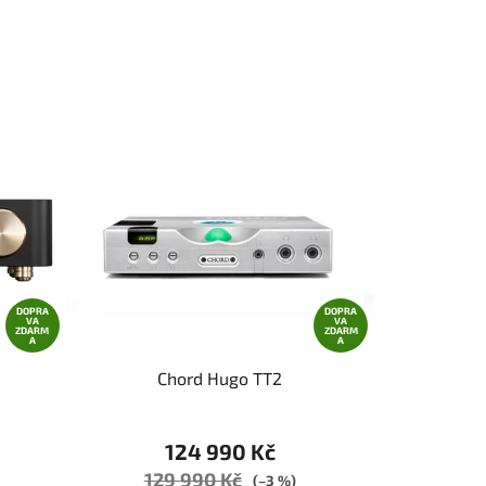
DOPRA
DOPRA
VA
VA
ZDARM
ZDARM
A
A
Chord Hugo TT2
124 990 Kč
129 990 Kč
(–3 %)