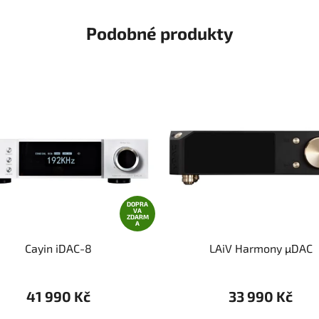
Podobné produkty
DOPRA
VA
ZDARM
A
Cayin iDAC-8
LAiV Harmony µDAC
41 990 Kč
33 990 Kč