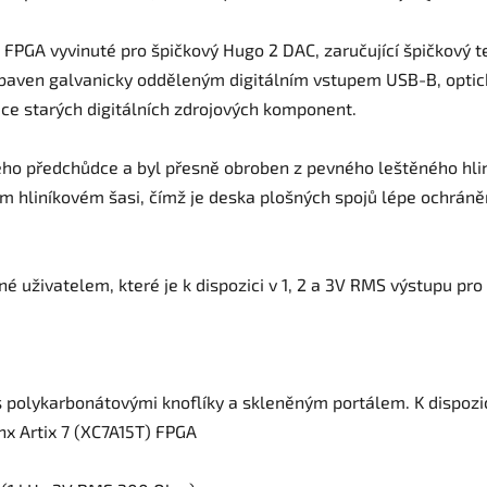
 FPGA vyvinuté pro špičkový Hugo 2 DAC, zaručující špičkový t
vybaven galvanicky odděleným digitálním vstupem USB-B, opt
e starých digitálních zdrojových komponent.
eho předchůdce a byl přesně obroben z pevného leštěného hli
m hliníkovém šasi, čímž je deska plošných spojů lépe ochráněn
 uživatelem, které je k dispozici v 1, 2 a 3V RMS výstupu pro f
 polykarbonátovými knoflíky a skleněným portálem. K dispozic
inx Artix 7 (XC7A15T) FPGA