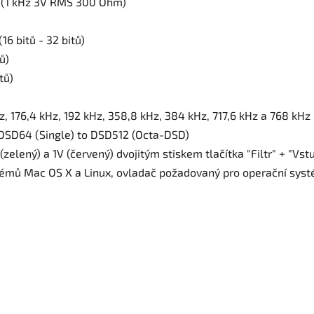
 (1 kHz 3V RMS 300 Ohm)
16 bitů - 32 bitů)
ů)
tů)
, 176,4 kHz, 192 kHz, 358,8 kHz, 384 kHz, 717,6 kHz a 768 kHz
 DSD64 (Single) to DSD512 (Octa-DSD)
(zelený) a 1V (červený) dvojitým stiskem tlačítka "Filtr" + "Vst
témů Mac OS X a Linux, ovladač požadovaný pro operační sy