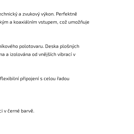
echnický a zvukový výkon. Perfektně
ickým a koaxiálním vstupem, což umožňuje
níkového polotovaru. Deska plošných
a a izolována od vnějších vibrací v
lexibilní připojení s celou řadou
i v černé barvě.