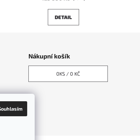
DETAIL
Nákupní košík
0
KS /
0 KČ
Souhlasím