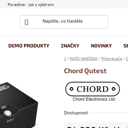
Poradíme - jak s výběrem
Obchodní podmínky
Ochrana
DEMO PRODUKTY
ZNAČKY
NOVINKY
S
Domů
/
NAŠE NABÍDKA
/
Přehrávače
/
D
Chord Qutest
Dostupnost