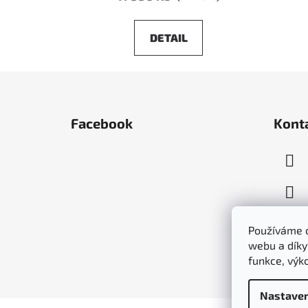
DETAIL
Z
á
Facebook
Kont
p
a
t
í
Používáme c
webu a díky
funkce, výk
Nastaven