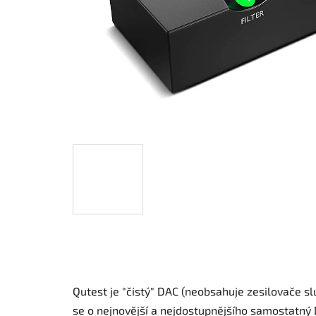
Qutest je "čistý" DAC (neobsahuje zesilovače slu
se o nejnovější a nejdostupnějšího samostatný