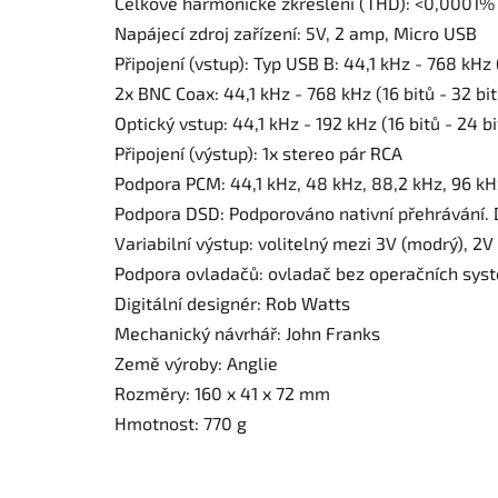
Celkové harmonické zkreslení (THD): <0,0001%
Napájecí zdroj zařízení: 5V, 2 amp, Micro USB
Připojení (vstup): Typ USB B: 44,1 kHz - 768 kHz (
2x BNC Coax: 44,1 kHz - 768 kHz (16 bitů - 32 bit
Optický vstup: 44,1 kHz - 192 kHz (16 bitů - 24 bi
Připojení (výstup): 1x stereo pár RCA
Podpora PCM: 44,1 kHz, 48 kHz, 88,2 kHz, 96 kHz
Podpora DSD: Podporováno nativní přehrávání.
Variabilní výstup: volitelný mezi 3V (modrý), 2V 
Podpora ovladačů: ovladač bez operačních sys
Digitální designér: Rob Watts
Mechanický návrhář: John Franks
Země výroby: Anglie
Rozměry: 160 x 41 x 72 mm
Hmotnost: 770 g