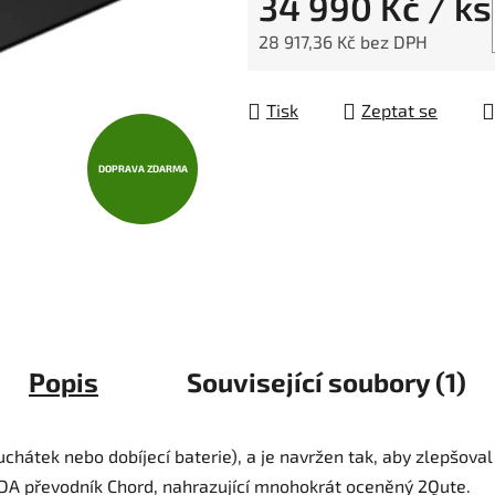
34 990 Kč
/ ks
28 917,36 Kč bez DPH
Měrná cena:
Tisk
Zeptat se
DOPRAVA ZDARMA
Popis
Související soubory (1)
chátek nebo dobíjecí baterie), a je navržen tak, aby zlepšoval
 DA převodník Chord, nahrazující mnohokrát oceněný 2Qute.