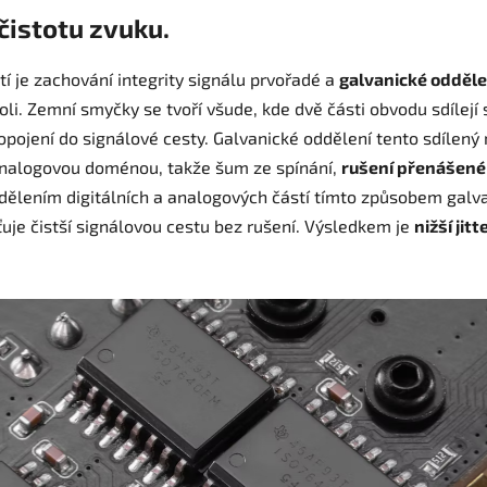
čistotu zvuku.
í je zachování integrity signálu prvořadé a
galvanické odděl
roli. Zemní smyčky se tvoří všude, kde dvě části obvodu sdílej
pojení do signálové cesty. Galvanické oddělení tento sdílený 
a analogovou doménou, takže šum ze spínání,
rušení přenášené
ddělením digitálních a analogových částí tímto způsobem galv
uje čistší signálovou cestu bez rušení. Výsledkem je
nižší jitt