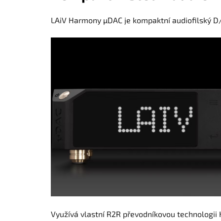
LAiV Harmony µDAC je kompaktní audiofilský D/A
Využívá vlastní R2R převodníkovou technologi