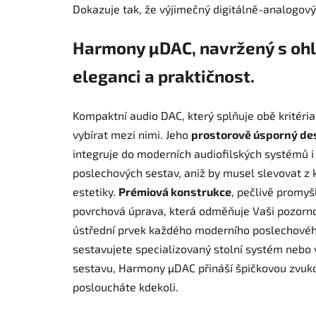
Dokazuje tak, že výjimečný digitálně-analogov
Harmony µDAC, navržený s oh
eleganci a praktičnost.
Kompaktní audio DAC, který splňuje obě kritéria,
vybírat mezi nimi. Jeho
prostorově úsporný de
integruje do moderních audiofilských systémů i
poslechových sestav, aniž by musel slevovat z 
estetiky.
Prémiová konstrukce
, pečlivě promyš
povrchová úprava, která odměňuje Vaši pozornost
ústřední prvek každého moderního poslechového
sestavujete specializovaný stolní systém nebo v
sestavu, Harmony µDAC přináší špičkovou zvukov
posloucháte kdekoli.