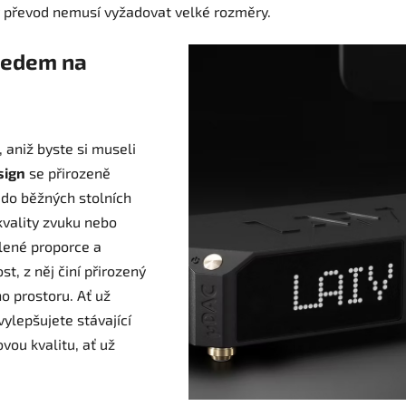
ý převod nemusí vyžadovat velké rozměry.
ledem na
 aniž byste si museli
sign
se přirozeně
 do běžných stolních
kvality zvuku nebo
lené proporce a
, z něj činí přirozený
 prostoru. Ať už
ylepšujete stávající
ou kvalitu, ať už