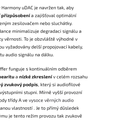
 v Harmony uDAC je navržen tak, aby
 přizpůsobení
a zajišťoval optimální
jeným zesilovačem nebo sluchátky.
ance minimalizuje degradaci signálu a
y věrnosti. To je obzvláště výhodné v
ou vyžadovány delší propojovací kabely,
u audio signálu na dálku.
fer funguje s kontinuálním odběrem
nearitu
a
nízké zkreslení
v celém rozsahu
ený zvukový podpis
, který si audiofilové
 výstupními stupni.
Mírně vyšší provozní
ody třídy A ve
vysoce věrných audio
anou vlastností
. Je to přímý důsledek
rému je tento režim provozu tak zvukově