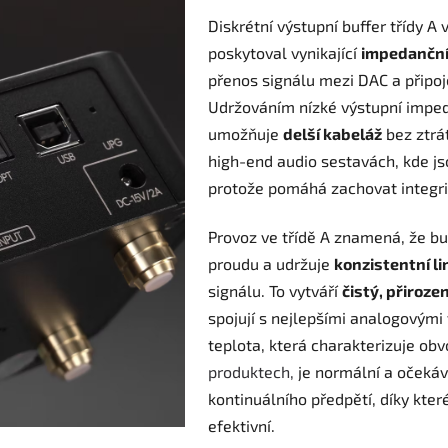
Diskrétní výstupní buffer třídy A
poskytoval vynikající
impedanční
přenos signálu mezi DAC a připo
Udržováním nízké výstupní imped
umožňuje
delší kabeláž
bez ztrát
high-end audio sestavách, kde js
protože pomáhá zachovat integrit
Provoz ve třídě A
znamená, že buf
proudu a
udržuje
konzistentní li
signálu. To vytváří
čistý, přiroz
spojují s nejlepšími analogovými
teplota
, která charakterizuje obv
produktech,
je
normální a očekáv
kontinuálního předpětí, díky kte
efektivní.