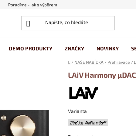
Poradíme - jak s výběrem
Obchodní podmínky
Ochrana
DEMO PRODUKTY
ZNAČKY
NOVINKY
S
Domů
/
NAŠE NABÍDKA
/
Přehrávače
/
D
LAiV Harmony µDAC
Varianta