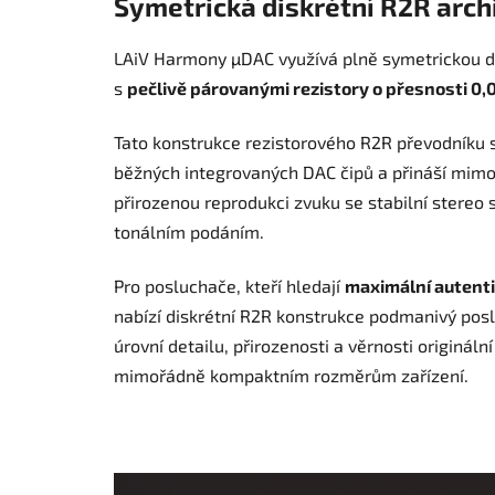
Symetrická diskrétní R2R arch
LAiV Harmony µDAC využívá plně symetrickou di
s
pečlivě párovanými rezistory o přesnosti 0,
Tato konstrukce rezistorového R2R převodník
běžných integrovaných DAC čipů a přináší mimo
přirozenou reprodukci zvuku se stabilní stereo
tonálním podáním.
Pro posluchače, kteří hledají
maximální autenti
nabízí diskrétní R2R konstrukce podmanivý pos
úrovní detailu, přirozenosti a věrnosti originál
mimořádně kompaktním rozměrům zařízení.