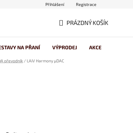
Přihlášení
Registrace
 osobních údajů
PRÁZDNÝ KOŠÍK
NÁKUPNÍ
KOŠÍK
ESTAVY NA PŘANÍ
VÝPRODEJ
AKCE
A převodník
/
LAiV Harmony µDAC