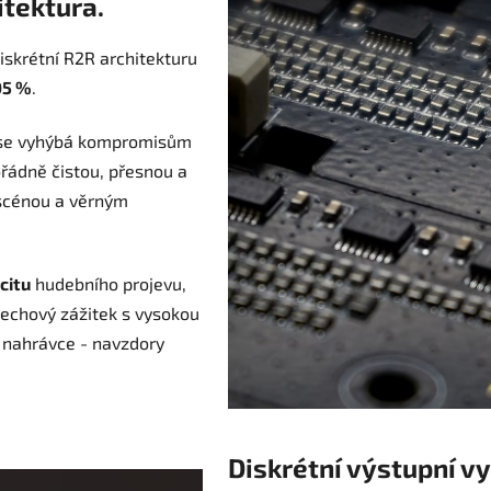
itektura.
skrétní R2R architekturu
05 %
.
u se vyhýbá kompromisům
řádně čistou, přesnou a
 scénou a věrným
citu
hudebního projevu,
lechový zážitek s vysokou
ní nahrávce - navzdory
Diskrétní výstupní v