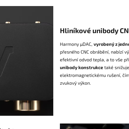
Hliníkové unibody CN
Harmony µDAC,
vyrobený z jedn
přesného CNC obrábění, nabízí vý
efektivní odvod tepla, a to vše př
unibody konstrukce
také snižuje
elektromagnetickému rušení, čím
zvukový výkon.