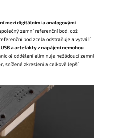
ení
mezi digitálními a analogovými
í společný zemní referenční bod, což
referenční bod zcela odstraňuje a vytváří
 USB a artefakty z napájení nemohou
anické oddělení eliminuje nežádoucí zemní
er
, snížené zkreslení a celkově lepší