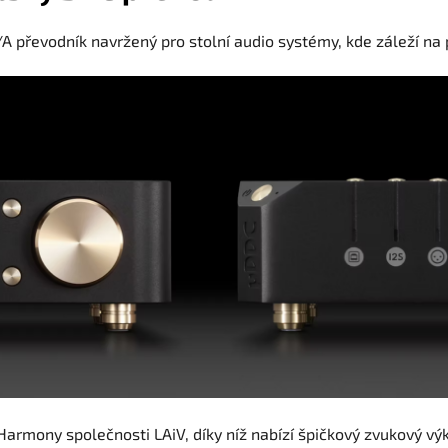
 převodník navržený pro stolní audio systémy, kde záleží na p
i Harmony společnosti
LAiV
, díky níž nabízí špičkový zvukový v