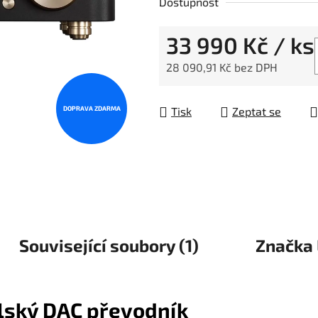
Dostupnost
33 990 Kč
/ ks
28 090,91 Kč bez DPH
Měrná cena:
DOPRAVA ZDARMA
Tisk
Zeptat se
Související soubory (1)
Značka
ilský DAC převodník