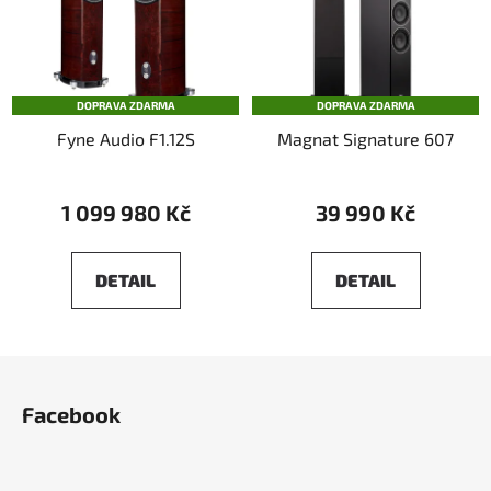
DOPRAVA ZDARMA
DOPRAVA ZDARMA
Fyne Audio F1.12S
Magnat Signature 607
1 099 980 Kč
39 990 Kč
DETAIL
DETAIL
Z
á
Facebook
p
a
t