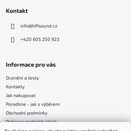
í
Kontakt
info
@
hifisound.cz
+420 605 250 923
Informace pro vás
Ocenění a testy
Kontakty
Jak nakupovat
Poradíme - jak s výběrem
Obchodní podmínky
Ochrana osobních údajů
Používáme cookies, abychom Vám umožnili pohodlné