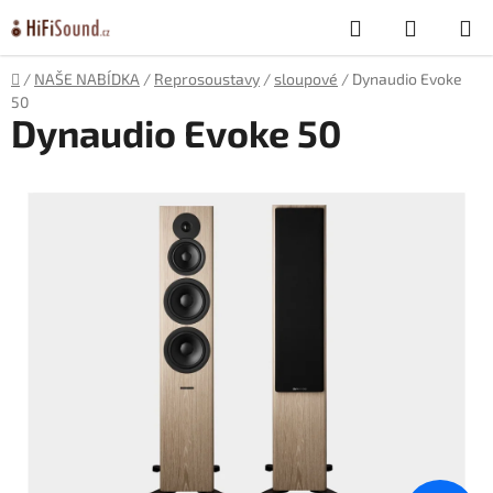
Přejít
Hledat
NÁKUP
na
obsah
KOŠÍK
Domů
/
NAŠE NABÍDKA
/
Reprosoustavy
/
sloupové
/
Dynaudio Evoke
50
Dynaudio Evoke 50