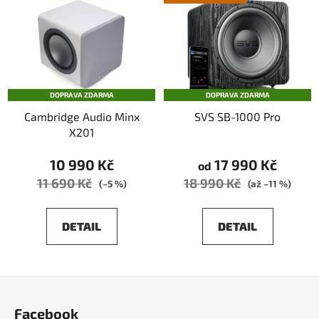
DOPRAVA ZDARMA
DOPRAVA ZDARMA
Cambridge Audio Minx
SVS SB-1000 Pro
X201
10 990 Kč
17 990 Kč
od
11 690 Kč
18 990 Kč
(–5 %)
(až –11 %)
DETAIL
DETAIL
Z
á
Facebook