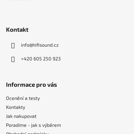
p
a
t
í
Kontakt
info
@
hifisound.cz
+420 605 250 923
Informace pro vás
Ocenění a testy
Kontakty
Jak nakupovat
Poradíme - jak s výběrem
Obchodní podmínky