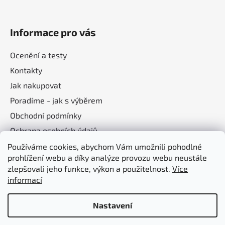
Informace pro vás
Ocenění a testy
Kontakty
Jak nakupovat
Poradíme - jak s výběrem
Obchodní podmínky
Ochrana osobních údajů
Používáme cookies, abychom Vám umožnili pohodlné
prohlížení webu a díky analýze provozu webu neustále
Nákupní košík
zlepšovali jeho funkce, výkon a použitelnost.
Více
informací
0
KS /
0 KČ
Nastavení