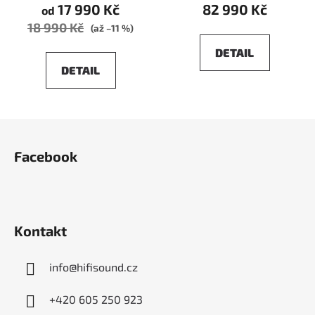
17 990 Kč
82 990 Kč
od
18 990 Kč
(až –11 %)
DETAIL
DETAIL
Z
á
Facebook
p
a
t
í
Kontakt
info
@
hifisound.cz
+420 605 250 923