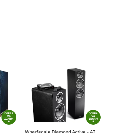
DOPRA
DOPRA
VA
VA
ZDARM
ZDARM
A
A
Wharfedale Diamond Active - A2