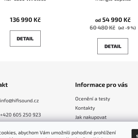
136 990 Kč
54 990 Kč
od
60 480 Kč
(až –9 %)
DETAIL
DETAIL
akt
Informace pro vás
Ocenění a testy
info
@
hifisound.cz
Kontakty
+420 605 250 923
Jak nakupovat
Poradíme - jak s výběrem
ookies, abychom Vám umožnili pohodlné prohlížení
Obchodní podmínky