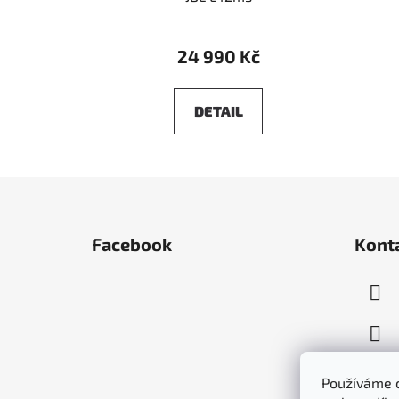
24 990 Kč
DETAIL
Z
á
Facebook
Kont
p
a
t
í
Používáme c