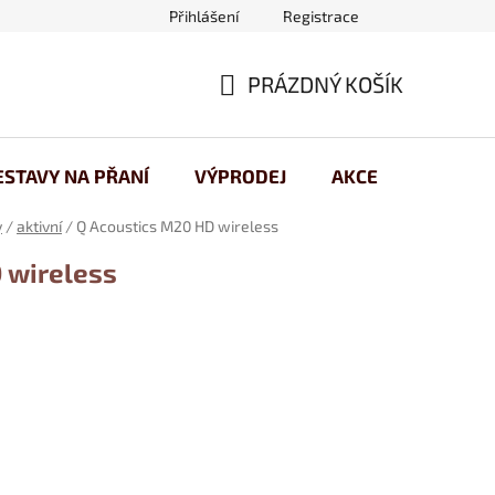
Přihlášení
Registrace
 osobních údajů
PRÁZDNÝ KOŠÍK
NÁKUPNÍ
KOŠÍK
ESTAVY NA PŘANÍ
VÝPRODEJ
AKCE
y
/
aktivní
/
Q Acoustics M20 HD wireless
 wireless