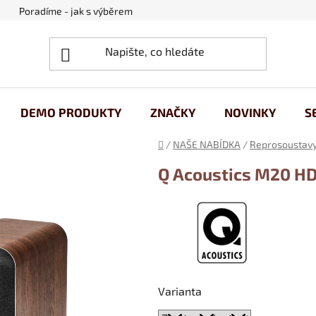
Poradíme - jak s výběrem
Obchodní podmínky
Ochrana
DEMO PRODUKTY
ZNAČKY
NOVINKY
S
Domů
/
NAŠE NABÍDKA
/
Reprosoustav
Q Acoustics M20 HD
Varianta