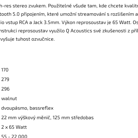
-res stereo zvukem. Použitelné všude tam, kde chcete kvalitní 
ooth 5.0 připojením, které umožní streamování s rozlišením 
udio vstup RCA a Jack 3.5mm. Výkon reprosoustav je 65 Watt.
rukci reprosoustav využilo Q Acoustics své zkušenosti z pří
 zvyšuje tuhost ozvučnice.
170
279
296
walnut
dvoupásmo, bassreflex
22 mm výškový měnič, 125 mm středobas
2 x 65 Watt
55 - 22 000