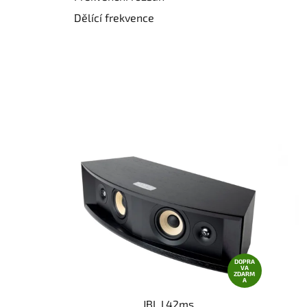
Dělící frekvence
DOPRA
VA
ZDARM
A
JBL L42ms