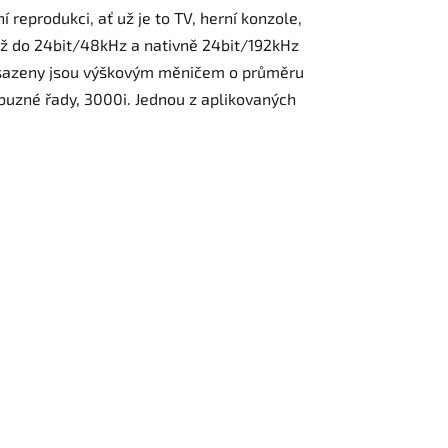
reprodukci, ať už je to TV, herní konzole,
až do 24bit/48kHz a nativně 24bit/192kHz
 Osazeny jsou výškovým měničem o průměru
buzné řady, 3000i. Jednou z aplikovaných