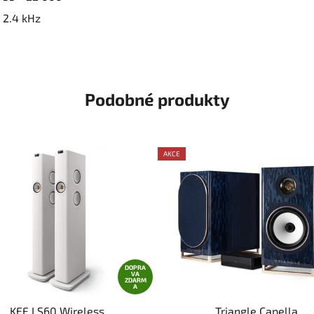
2.4 kHz
Podobné produkty
AKCE
DOPRA
VA
ZDARM
A
KEF LS60 Wireless
Triangle Capella