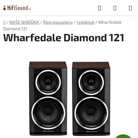
Přejít
Hledat
NÁKUP
na
obsah
KOŠÍK
Domů
/
NAŠE NABÍDKA
/
Reprosoustavy
/
regálové
/
Wharfedale
Diamond 121
Wharfedale Diamond 121