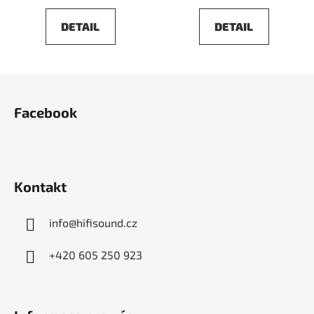
DETAIL
DETAIL
Z
á
Facebook
p
a
t
í
Kontakt
info
@
hifisound.cz
+420 605 250 923