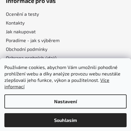
Informace pro vás
Ocenění a testy
Kontakty
Jak nakupovat
Poradíme - jak s výběrem
Obchodní podmínky
Ochrana osobních údajů
Používáme cookies, abychom Vám umožnili pohodlné
prohlížení webu a díky analýze provozu webu neustále
Nákupní košík
zlepšovali jeho funkce, výkon a použitelnost.
Více
informací
0
KS /
0 KČ
Nastavení
Souhlasím
Vytvořil Shoptet
Copyright 2026
Hifisound.cz
. Všechna práva vyhrazena.