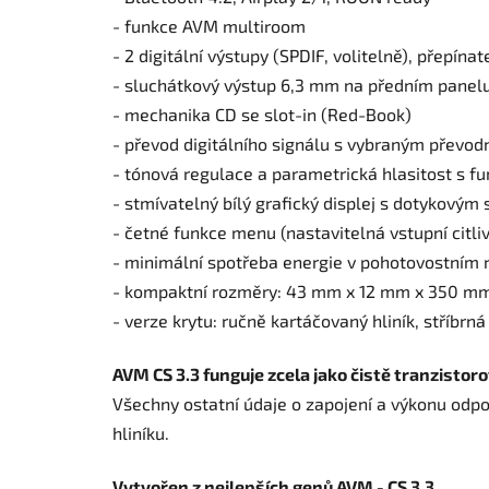
- funkce AVM multiroom
- 2 digitální výstupy (SPDIF, volitelně), přepínat
- sluchátkový výstup 6,3 mm na předním pane
- mechanika CD se slot-in (Red-Book)
- převod digitálního signálu s vybraným pře
- tónová regulace a parametrická hlasitost s fu
- stmívatelný bílý grafický displej s dotykovým
- četné funkce menu (nastavitelná vstupní citli
- minimální spotřeba energie v pohotovostním 
- kompaktní rozměry: 43 mm x 12 mm x 350 mm
- verze krytu: ručně kartáčovaný hliník, stříb
AVM CS 3.3 funguje zcela jako čistě tranzistoro
Všechny ostatní údaje o zapojení a výkonu odpo
hliníku.
Vytvořen z nejlepších genů AVM - CS 3.3