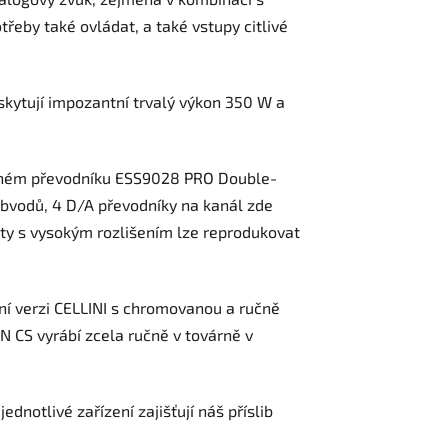
třeby také ovládat, a také vstupy citlivé
skytují impozantní trvalý výkon 350 W a
braném převodníku ESS9028 PRO Double-
 obvodů, 4 D/A převodníky na kanál zde
áty s vysokým rozlišením lze reprodukovat
tní verzi CELLINI s chromovanou a ručně
 CS vyrábí zcela ručně v továrně v
notlivé zařízení zajišťují náš příslib