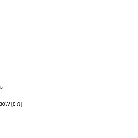
Hz
z
180W [8 Ω]