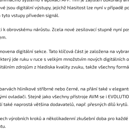
jsou digitální výstupy, jejichž hlasitost lze nyní v případě po
a tyto vstupy přiveden signál.
i k obrovskému nárůstu. Zcela nové zesilovací stupně nyní po
rem.
novena digitální sekce. Tato klíčová část je založena na vy
, který jde ruku v ruce s velkým množstvím nových digitálních
gitálním zdrojům z hlediska kvality zvuku, takže všechny form
barvách hliníkové stříbrné nebo černé, na přání také v elegan
i ovladači. Stejně jako všechny přístroje AVM se i EVOLUTION
lí také naprostá většina dodavatelů, např. přesných dílů krytů.
ch výrobních kroků a několikadenní zkušební doba pro každé jed
tu.