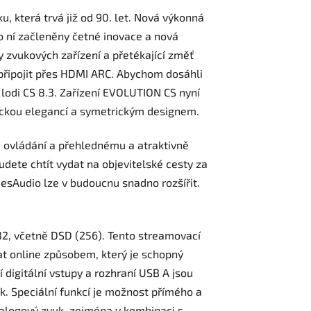
u, která trvá již od 90. let. Nová výkonná
 ní začleněny četné inovace a nová
 zvukových zařízení a přetékající změť
e připojit přes HDMI ARC. Abychom dosáhli
é lodi CS 8.3. Zařízení EVOLUTION CS nyní
tickou elegancí a symetrickým designem.
u ovládání a přehlednému a atraktivně
dete chtít vydat na objevitelské cesty za
sAudio lze v budoucnu snadno rozšířit.
2, včetně DSD (256). Tento streamovací
at online způsobem, který je schopný
 digitální vstupy a rozhraní USB A jsou
. Speciální funkcí je možnost přímého a
alogový zvuk, zejména v kombinaci s