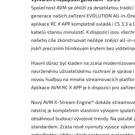
Společnost AVM se ohlíží za desetiletou tradicí 
generace našich zařízení EVOLUTION All-in-One
aplikace RC X APP kompletně ovládá i CS 3.3 a 
kabelů stanou minulostí. K dispozici jsou všech
našeho cíle zkonstruovat nejlépe znějící all-in-
jiskří precizním hliníkovým krytem bez viditel
Hlavní důraz byl kladen na zcela modernizované
navrženému uživatelskému rozhraní je správa i 
novou hudbou na mnoha streamovacích platform
Aplikace AVM RC X APP je k dispozici pro zaříz
Nový AVM X-Stream Engine® dokáže streamovat 
nástroj je kompletním vlastním vývojem společn
obsáhnout budoucí vývojové trendy. Na palubě je
standardem. Zcela nově vyvinutý vysoce výkonn
pohodlného výběru všech nastavení zvoleného s