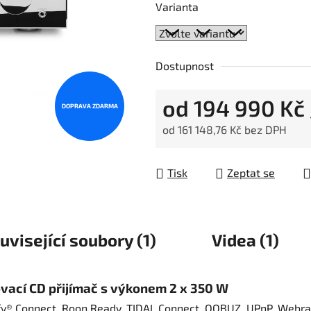
Varianta
Dostupnost
od
194 990 Kč
DOPRAVA ZDARMA
od
161 148,76 Kč
bez DPH
Měrná cena:
Tisk
Zeptat se
uvisející soubory (1)
Videa (1)
vací CD přijímač s výkonem 2 x 350 W
fy® Connect, Roon Ready, TIDAL Connect, QOBUZ, UPnP, Webra