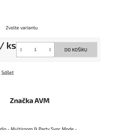
Zvolte variantu
/ ks
DO KOŠÍKU
Sdílet
Značka
AVM
dio - Multiroom & Party Sync Mode -