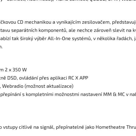
ičkovou CD mechanikou a vynikajícím zesilovačem, představují
sestavu separátních komponentů, ale nechce zároveň slevit na 
ízí tak široký výběr All-In-One systémů, v několika řadách, j
h.
em 2 x 350 W
ně DSD, ovládání přes aplikaci RC X APP
t, Webradio (možnost aktualizace)
t přepínání s kompletními možnostmi nastavení MM & MC v na
ko vstupy citlivé na signál, přepínatelné jako Hometheatre Thr