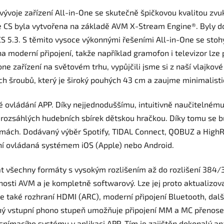
vývoje zařízení All-in-One se skutečně špičkovou kvalitou zvuk
 CS byla vytvořena na základě AVM X-Stream Engine®. Byly do
CS 5.3. S těmito vysoce výkonnými řešeními All-in-One se stohy
na moderní připojení, takže například gramofon i televizor lz
one zařízení na světovém trhu, vypůjčili jsme si z naší vlajkov
ných šroubů, který je široký pouhých 43 cm a zaujme minimalis
 ovládání APP. Díky nejjednoduššímu, intuitivně naučitelném
rozsáhlých hudebních sbírek dětskou hračkou. Díky tomu se bu
ách. Dodávaný výběr Spotify, TIDAL Connect, QOBUZ a HighRe
ení ovládaná systémem iOS (Apple) nebo Android.
všechny formáty s vysokým rozlišením až do rozlišení 384/3
osti AVM a je kompletně softwarový. Lze jej proto aktualizov
 také rozhraní HDMI (ARC), moderní připojení Bluetooth, další
ý vstupní phono stupeň umožňuje připojení MM a MC přenosek
nímacího systému v aplikaci APP. Tím je zajištěn dokonalý an