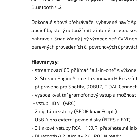
Bluetooth 4.2
Dokonalé síťové přehrávače, vybavené navíc šp
audiofila, který netouží mít v interiéru celou 
nahrávek. Snad žádný jiný výrobce než AVM nenab
barevných provedeních či povrchových úpravác
Hlavní rysy:
- streamovací CD přijímač "all-in-one" s výkon
- X-Stream Engine® pro streamování HiRes včet
- připraveno pro Spotify, QOBUZ, TIDAL Connec
- vysoce kvalitní gramofonový vstup a možnos
- vstup HDMI (ARC)
- 2 digitální vstupy (SPDIF koax & opt.)
- USB A pro externí pevné disky (NTFS a FAT)
- 3 linkové vstupy RCA + 1 XLR, přepínatelné ja
- Bluetooth 4.2, Airplay 2/1, ROON ready