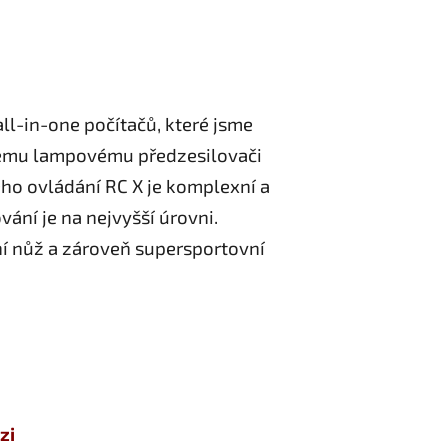
ll-in-one počítačů, které jsme
nnému lampovému předzesilovači
ho ovládání RC X je komplexní a
ání je na nejvyšší úrovni.
í nůž a zároveň supersportovní
zi