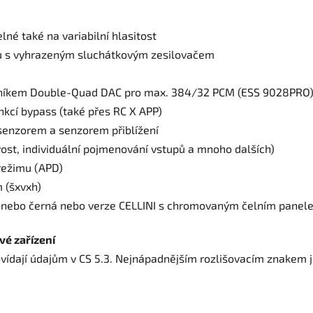
elné také na variabilní hlasitost
lu s vyhrazeným sluchátkovým zesilovačem
vodníkem Double-Quad DAC pro max. 384/32 PCM (ESS 9028PRO
nkcí bypass (také přes RC X APP)
 senzorem a senzorem přiblížení
vost, individuální pojmenování vstupů a mnoho dalších)
režimu (APD)
 (šxvxh)
rná nebo černá nebo verze CELLINI s chromovaným čelním pane
vé zařízení
vídají údajům v CS 5.3. Nejnápadnějším rozlišovacím znakem j