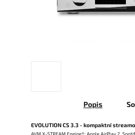
Popis
So
EVOLUTION CS 3.3 - kompaktní streamo
AVM X-STREAM Engine®: Apple AirPlay 2, Spoti