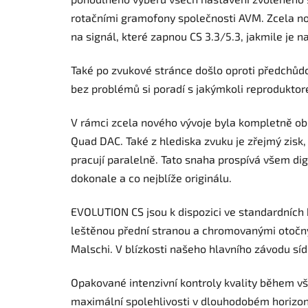
rotačními gramofony společnosti AVM. Zcela nové 
na signál, které zapnou CS 3.3/5.3, jakmile je n
Také po zvukové stránce došlo oproti předchůdc
bez problémů si poradí s jakýmkoli reprodukto
V rámci zcela nového vývoje byla kompletně ob
Quad DAC. Také z hlediska zvuku je zřejmý zisk
pracují paralelně. Tato snaha prospívá všem di
dokonale a co nejblíže originálu.
EVOLUTION CS jsou k dispozici ve standardních 
leštěnou přední stranou a chromovanými otočným
Malschi. V blízkosti našeho hlavního závodu síd
Opakované intenzivní kontroly kvality během vše
maximální spolehlivosti v dlouhodobém horizon