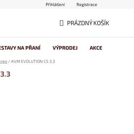
Přihlášení
Registrace
 osobních údajů
PRÁZDNÝ KOŠÍK
NÁKUPNÍ
KOŠÍK
ESTAVY NA PŘANÍ
VÝPRODEJ
AKCE
ereo
/
AVM EVOLUTION CS 3.3
3.3