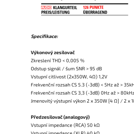
Specifikace:
Výkonový zesilovač
Zkreslení THD < 0,005 %
Odstup signál / šum SNR > 95 dB
Vstupní citlivost (2x350W, 4Ω) 1,2V
Frekvenční rozsah CS 5.3 (-3dB) < 5Hz až > 35k
Frekvenční rozsah CS 3,3 (-3dB) 0Hz až > 80kH
Jmenovitý výstupní výkon 2 x 350W [4 Ω] / 2 x 
Předzesilovač (analogový)
Vstupní impedance (RCA) 50 kΩ
Vstupní impedance (XLR) 40 kΩ