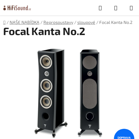
Přejít
Hledat
NÁKUP
na
obsah
KOŠÍK
Domů
/
NAŠE NABÍDKA
/
Reprosoustavy
/
sloupové
/
Focal Kanta No.2
Focal Kanta No.2
DOPRAVA