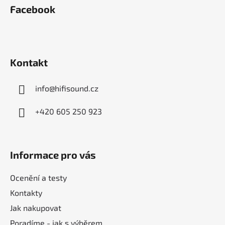
á
Facebook
p
a
t
í
Kontakt
info
@
hifisound.cz
+420 605 250 923
Informace pro vás
Ocenění a testy
Kontakty
Jak nakupovat
Poradíme - jak s výběrem