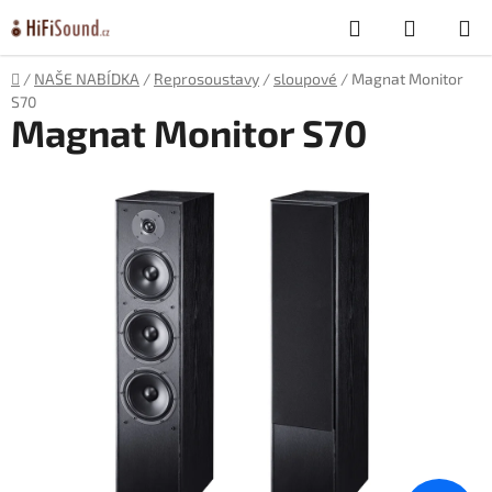
Přejít
Hledat
NÁKUP
na
obsah
KOŠÍK
Domů
/
NAŠE NABÍDKA
/
Reprosoustavy
/
sloupové
/
Magnat Monitor
S70
Magnat Monitor S70