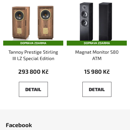
DOPRAVA ZDARMA
DOPRAVA ZDARMA
Tannoy Prestige Stirling
Magnat Monitor S80
III LZ Special Edition
ATM
293 800 Kč
15 980 Kč
DETAIL
DETAIL
Z
á
Facebook
p