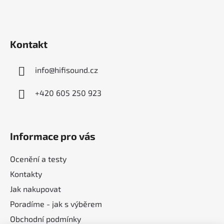
a
t
í
Kontakt
info
@
hifisound.cz
+420 605 250 923
Informace pro vás
Ocenění a testy
Kontakty
Jak nakupovat
Poradíme - jak s výběrem
Obchodní podmínky