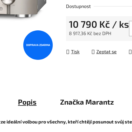
Dostupnost
10 790 Kč
/ ks
8 917,36 Kč bez DPH
Měrná cena:
DOPRAVA ZDARMA
Tisk
Zeptat se
Popis
Značka
Marantz
e ideální volbou pro všechny, kteří chtějí posunout svůj st