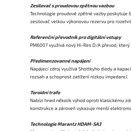
Zesilovač s proudovou zpětnou vazbou
Technologie proudové zpětné vazby poskytuje š
zesilovač velkou výkonovou rezervu pro rozehrá
Referenční převodník pro digitální vstupy
PM6007 využívá nový Hi-Res D/A převod, který 
Předimenzovanné napájení
Napájecí zdroj využívá Shottkyho diody a kapac
rozsah a schopnost zatížení nízkou impedancí.
Toroidní trafo
Nabízí hned několik výhod oproti klasickému zd
konstrukce a zároveň vykazuje menší elektroma
Technologie Marantz HDAM-SA3