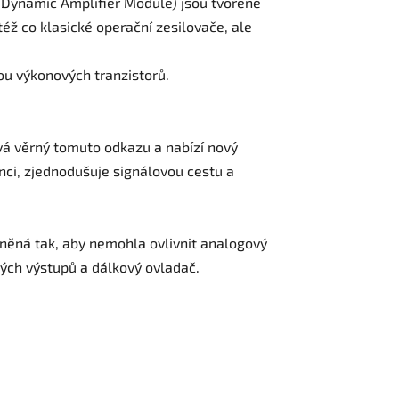
r Dynamic Amplifier Module) jsou tvořené
éž co klasické operační zesilovače, ale
.
u výkonových tranzistorů.
vá věrný tomuto odkazu a nabízí nový
nci, zjednodušuje signálovou cestu a
stíněná tak, aby nemohla ovlivnit analogový
ých výstupů a dálkový ovladač.