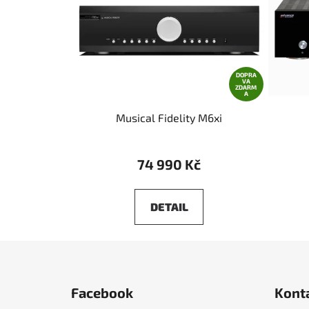
DOPRA
VA
ZDARM
A
Musical Fidelity M6xi
74 990 Kč
DETAIL
Z
á
Facebook
Kont
p