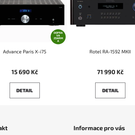
DOPRA
VA
ZDARM
A
Advance Paris X-i75
Rotel RA-1592 MKII
15 690 Kč
71 990 Kč
DETAIL
DETAIL
akt
Informace pro vás