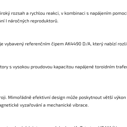
iroký rozsah a rychlou reakci, v kombinaci s napájením pomo
ní I náročných reproduktorů.
je vybavený referenčním čipem AK4490 D/A, který nabízí rozl
itory s vysokou proudovou kapacitou napájené toroidním trafe
roji. Mimořádně efektivní design může poskytnout větší výkon 
gnetické vyzařování a mechanické vibrace.