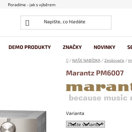
Poradíme - jak s výběrem
Obchodní podmínky
Ochrana
DEMO PRODUKTY
ZNAČKY
NOVINKY
S
Domů
/
NAŠE NABÍDKA
/
Zesilovače
/
i
Marantz PM6007
Varianta