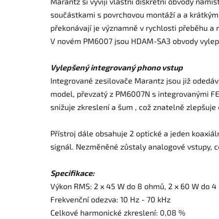
Marantz si vyvíjí vlastní diskrétní obvody nam
součástkami s povrchovou montáží a a krátkými 
překonávají je významně v rychlosti přeběhu a 
V novém PM6007 jsou HDAM-SA3 obvody vylepšen
Vylepšený integrovaný phono vstup
Integrované zesilovače Marantz jsou již odedá
model, převzatý z PM6007N s integrovanými FET 
snižuje zkreslení a šum , což znatelně zlepšuje 
Přístroj dále obsahuje 2 optické a jeden koaxiáln
signál. Nezměněné zůstaly analogové vstupy, c
Specifikace:
Výkon RMS: 2 x 45 W do 8 ohmů, 2 x 60 W do 4 
Frekvenční odezva: 10 Hz - 70 kHz
Celkové harmonické zkreslení: 0,08 %