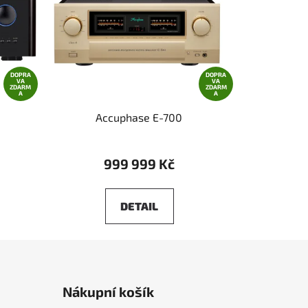
DOPRA
DOPRA
VA
VA
ZDARM
ZDARM
A
A
Accuphase E-700
999 999 Kč
DETAIL
Nákupní košík