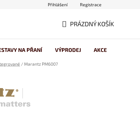
Přihlášení
Registrace
 osobních údajů
PRÁZDNÝ KOŠÍK
NÁKUPNÍ
KOŠÍK
ESTAVY NA PŘANÍ
VÝPRODEJ
AKCE
ntegrované
/
Marantz PM6007