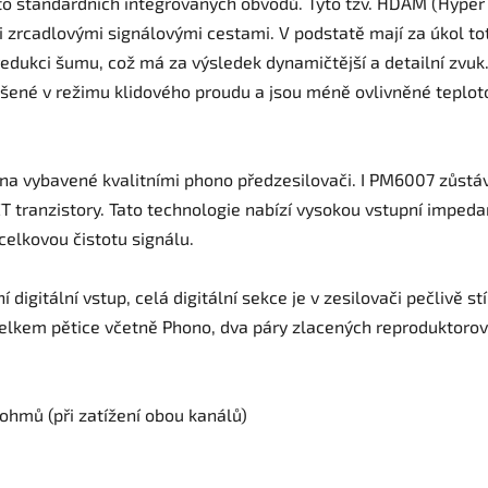
ísto standardních integrovaných obvodů. Tyto tzv. HDAM (Hype
zrcadlovými signálovými cestami. V podstatě mají za úkol tot
redukci šumu, což má za výsledek dynamičtější a detailní zvuk
é v režimu klidového proudu a jsou méně ovlivněné teploto
vna vybavené kvalitními phono předzesilovači. I PM6007 zůstá
tranzistory. Tato technologie nabízí vysokou vstupní impeda
celkovou čistotu signálu.
í digitální vstup, celá digitální sekce je v zesilovači pečlivě 
elkem pětice včetně Phono, dva páry zlacených reproduktorov
ohmů (při zatížení obou kanálů)