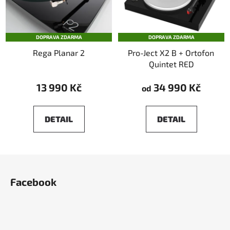
DOPRAVA ZDARMA
DOPRAVA ZDARMA
Rega Planar 2
Pro-Ject X2 B + Ortofon
Quintet RED
13 990 Kč
34 990 Kč
od
DETAIL
DETAIL
Z
á
Facebook
p
a
t
í