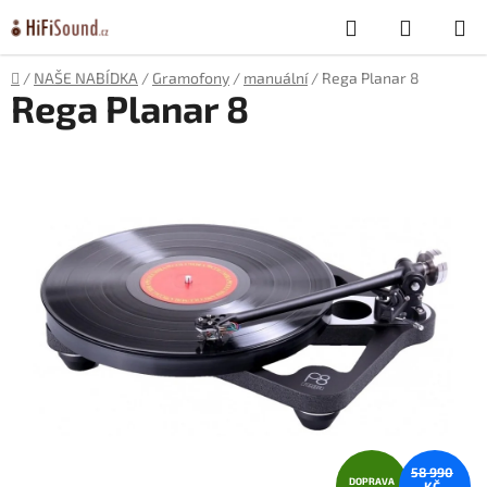
Přejít
Hledat
NÁKUP
na
obsah
KOŠÍK
Domů
/
NAŠE NABÍDKA
/
Gramofony
/
manuální
/
Rega Planar 8
Rega Planar 8
58 990
DOPRAVA
KČ