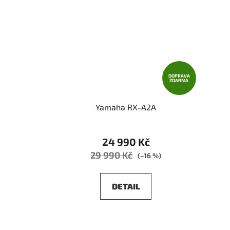
DOPRAVA
ZDARMA
Yamaha RX-A2A
24 990 Kč
29 990 Kč
(–16 %)
DETAIL