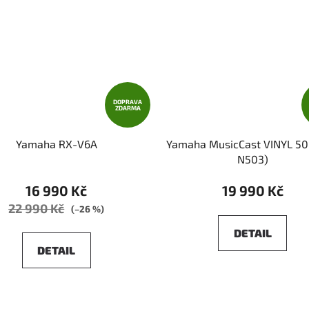
DOPRAVA
ZDARMA
Yamaha RX-V6A
Yamaha MusicCast VINYL 50
N503)
16 990 Kč
19 990 Kč
22 990 Kč
(–26 %)
DETAIL
DETAIL
O