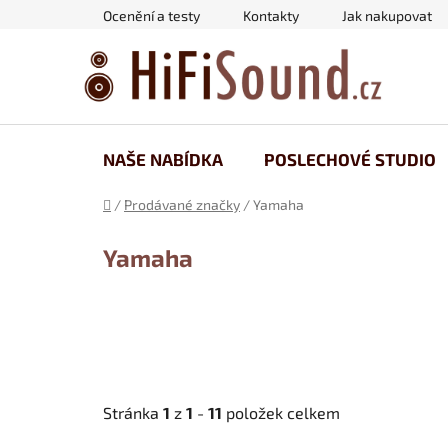
Přejít
Ocenění a testy
Kontakty
Jak nakupovat
na
obsah
NAŠE NABÍDKA
POSLECHOVÉ STUDIO
Domů
/
Prodávané značky
/
Yamaha
Yamaha
Stránka
1
z
1
-
11
položek celkem